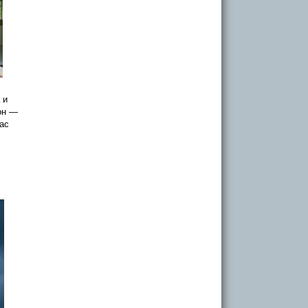
 и
он —
ас