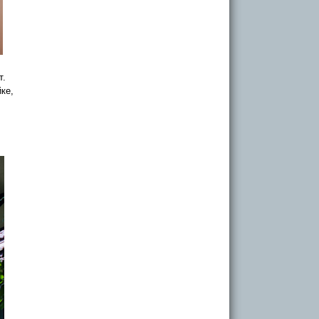
т.
ке,