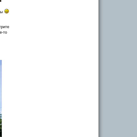
ны
трите
е-то