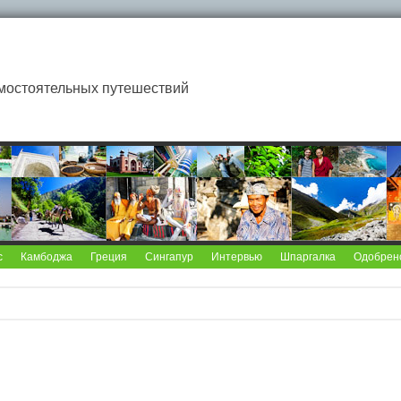
мостоятельных путешествий
с
Камбоджа
Греция
Сингапур
Интервью
Шпаргалка
Одобрен