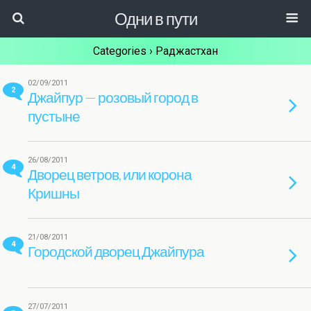
Одни в пути
Categories ›
Раджастхан
02/09/2011
2
Джайпур — розовый город в
пустыне
26/08/2011
4
Дворец ветров, или корона
Кришны
21/08/2011
4
Городской дворец Джайпура
27/07/2011