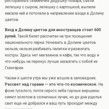
ресторанных скамеечек дедушку-повара, съели
лепешку с сыром, лепешку с картошкой, выпили
масала чай и потопали в направлении входа в Долину
цветов.
Вход в Долину цветов для иностранцев стоит 600
рупий.
Такой билет рассчитан на три посещения
национального парка. Ночевать в Долине цветов
нельзя, нельзя разбивать палатки и разжигать
костры. Здесь нет магазинов и кафе, так что воду и
что-нибудь на перекус лучше захватить с собой из
Гхангарии.
Часам к шести утра мы уже вошли в заповедник.
Рассвет над горами — это что-то космическое.
На
фоне тусклого, почти серого неба горные вершины
сияют золотом в солнечных лучах, но до дна ущелья
свет еще не добрался и ваш путь проходит между