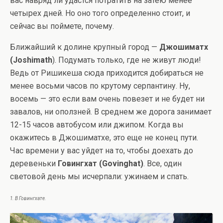
вас навряд ли удастся потратить на затею менее
четырех дней. Но оно того определенно стоит, и
сейчас вы поймете, почему.
Ближайший к долине крупный город —
Джошиматх
(Joshimath
). Подумать только, где не живут люди!
Ведь от Ришикеша сюда приходится добираться не
менее восьми часов по крутому серпантину. Ну,
восемь — это если вам очень повезет и не будет ни
завалов, ни оползней. В среднем же дорога занимает
12-15 часов автобусом или джипом. Когда вы
окажитесь в Джошиматхе, это еще не конец пути.
Час времени у вас уйдет на то, чтобы доехать до
деревеньки
Говингхат (Govinghat)
. Все, один
световой день мы исчерпали: ужинаем и спать.
1. В Говингхате.