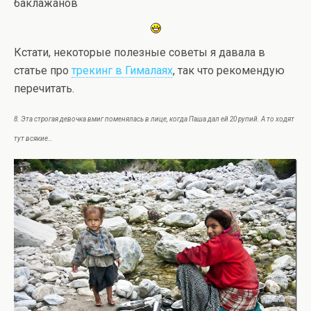
баклажанов
Кстати, некоторые полезные советы я давала в
статье про
трекинг в Гималаях
, так что рекомендую
перечитать.
8. Эта строгая девочка вмиг поменялась в лице, когда Паша дал ей 20 рупий. А то ходят
тут всякие…