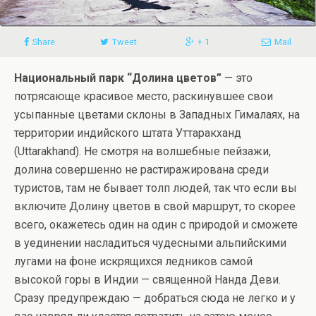
Share
Tweet
+ 1
Mail
Национальный парк “Долина цветов”
— это
потрясающе красивое место, раскинувшее свои
усыпанные цветами склоны в Западных Гималаях, на
территории индийского штата Уттаракханд
(Uttarakhand). Не смотря на волшебные пейзажи,
долина совершенно не растиражирована среди
туристов, там не бывает толп людей, так что если вы
включите Долину цветов в свой маршрут, то скорее
всего, окажетесь один на один с природой и сможете
в уединении насладиться чудесными альпийскими
лугами на фоне искрящихся ледников самой
высокой горы в Индии — священной Нанда Деви.
Сразу предупреждаю — добраться сюда не легко и у