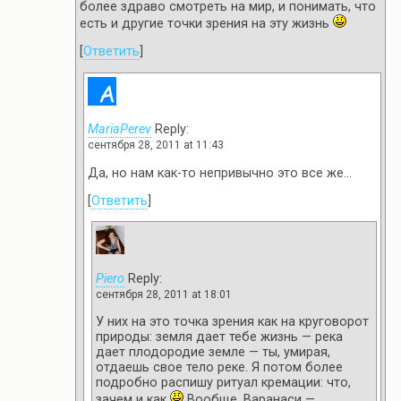
более здраво смотреть на мир, и понимать, что
есть и другие точки зрения на эту жизнь
[
Ответить
]
MariaPerev
Reply:
сентября 28, 2011 at 11:43
Да, но нам как-то непривычно это все же…
[
Ответить
]
Piero
Reply:
сентября 28, 2011 at 18:01
У них на это точка зрения как на круговорот
природы: земля дает тебе жизнь — река
дает плодородие земле — ты, умирая,
отдаешь свое тело реке. Я потом более
подробно распишу ритуал кремации: что,
зачем и как
Вообще, Варанаси —