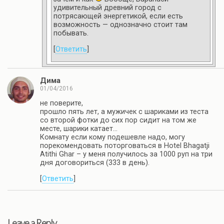
удивительный древний город с
потрясающей энергетикой, если есть
возможность — однозначно стоит там
побывать.
[
Ответить
]
Дима
01/04/2016
не поверите,
прошло пять лет, а мужичек с шариками из теста
со второй фотки до сих пор сидит на том же
месте, шарики катает…
Комнату если кому подешевле надо, могу
порекомендовать поторговаться в Hotel Bhagatji
Atithi Ghar – у меня получилось за 1000 руп на три
дня договориться (333 в день).
[
Ответить
]
Leave a Reply