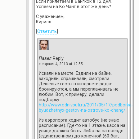
Если прилетаем в Бангкок в 12 дня.
Успеем на Ко Чанг в этот же день?
С уважением,
Кирилл.
[
Ответить
]
Павел
Reply:
февраля 4, 2013 at 12:55
Искали на месте. Ездили на байке,
заходили, спрашивали, смотрели.
Дешевые гесты в интернете редко
бронируются, а мы переплачивать не
любим. Вот, к примеру, делали
подборку:
http://www.odnivputi.ru/2011/05/17/podborka-
byudzhetnyx-gestov-na-ostrove-ko-chang/
Из аэропорта ходит автобус (не знаю
расписание). Где-то на 1 этаже, касса на
улице должна быть. Либо на на поезде
(единственном) до конечной (60 бат,