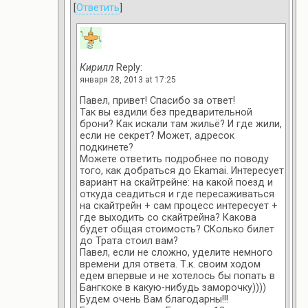
[
Ответить
]
Кирилл
Reply:
января 28, 2013 at 17:25
Павел, привет! Спасибо за ответ!
Так вы ездили без предварительной
брони? Как искали там жильё? И где жили,
если не секрет? Может, адресок
подкинете?
Можете ответить подробнее по поводу
того, как добраться до Ekamai. Интересует
вариант на скайтрейне: на какой поезд и
откуда сеадиться и где пересаживаться
на скайтрейн + сам процесс интересует +
где выходить со скайтрейна? Какова
будет общая стоимость? СКолько билет
до Трата стоил вам?
Павел, если не сложно, уделите немного
времени для ответа. Т.к. своим ходом
едем впервые и не хотелось бы попать в
Бангкоке в какую-нибудь заморочку))))
Будем очень Вам благодарны!!!