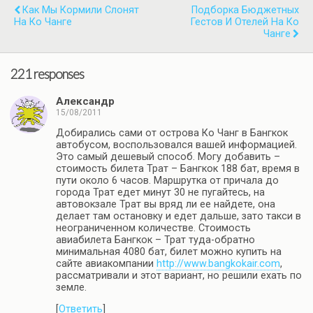
Как Мы Кормили Слонят
Подборка Бюджетных
На Ко Чанге
Гестов И Отелей На Ко
Чанге
221 responses
Александр
15/08/2011
Добирались сами от острова Ко Чанг в Бангкок
автобусом, воспользовался вашей информацией.
Это самый дешевый способ. Могу добавить –
стоимость билета Трат – Бангкок 188 бат, время в
пути около 6 часов. Маршрутка от причала до
города Трат едет минут 30 не пугайтесь, на
автовокзале Трат вы вряд ли ее найдете, она
делает там остановку и едет дальше, зато такси в
неограниченном количестве. Стоимость
авиабилета Бангкок – Трат туда-обратно
минимальная 4080 бат, билет можно купить на
сайте авиакомпании
http://www.bangkokair.com
,
рассматривали и этот вариант, но решили ехать по
земле.
[
Ответить
]