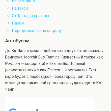
На самолете
На такси
От Трата до причала
Паром
Передвижения по острову
Автобусом
До
Ко Чанга
можно добраться с двух автовокзалов
Бангкока: Morchit Bus Terminal (известный также как
Northern
— северный) и Ekamai Bus Terminal
(известный также как
Eastern
— восточный). Ехать
надо будет с пересадкой через город Трат. Это
столица одноименной провинции, куда входит и Ко
Чанг.