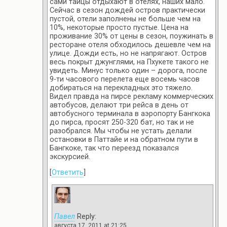
сами тайцы отдыхают в отелях, наших мало.
Сейчас в сезон дождей остров практически
пустой, отели заполнены не больше чем на
10%, некоторые просто пустые. Цена на
проживание 30% от цены в сезон, поужинать в
ресторане отеля обходилось дешевле чем на
улице. Дожди есть, но не напрягают. Остров
весь покрыт джунглями, на Пхукете такого не
увидеть. Минус только один – дорога, после
9-ти часового перелета еще восемь часов
добираться на перекладных это тяжело.
Видел правда на пирсе рекламу коммерческих
автобусов, делают три рейса в день от
автобусного терминала в аэропорту Бангкока
до пирса, просят 250-320 бат, но так и не
разобрался. Мы чтобы не устать делали
остановки в Паттайе и на обратном пути в
Бангкоке, так что переезд показался
экскурсией.
[
Ответить
]
Павел
Reply:
августа 17, 2011 at 21:25