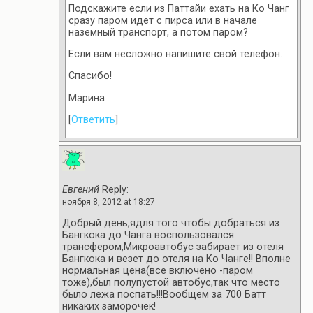
Подскажите если из Паттайи ехать на Ко Чанг
сразу паром идет с пирса или в начале
наземный транспорт, а потом паром?
Если вам несложно напишите свой телефон.
Спасибо!
Марина
[
Ответить
]
Евгений
Reply:
ноября 8, 2012 at 18:27
Добрый день,ядля того чтобы добраться из
Бангкока до Чанга воспользовался
трансфером,Микроавтобус забирает из отеля
Бангкока и везет до отеля на Ко Чанге!! Вполне
нормальная цена(все включено -паром
тоже),был полупустой автобус,так что место
было лежа поспать!!!Вообщем за 700 Батт
никаких заморочек!