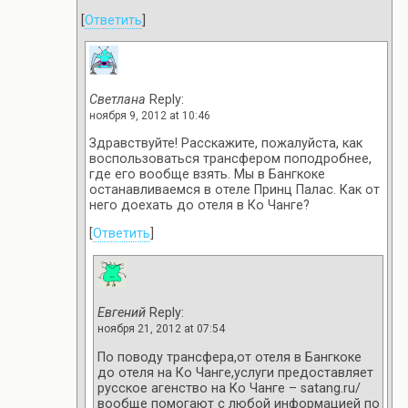
[
Ответить
]
Светлана
Reply:
ноября 9, 2012 at 10:46
Здравствуйте! Расскажите, пожалуйста, как
воспользоваться трансфером поподробнее,
где его вообще взять. Мы в Бангкоке
останавливаемся в отеле Принц Палас. Как от
него доехать до отеля в Ко Чанге?
[
Ответить
]
Евгений
Reply:
ноября 21, 2012 at 07:54
По поводу трансфера,от отеля в Бангкоке
до отеля на Ко Чанге,услуги предоставляет
русское агенство на Ко Чанге – satang.ru/
вообще помогают с любой информацией по