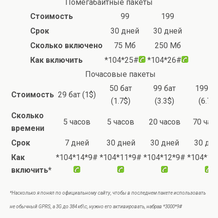
Помегабайтные пакеты
Стоимость
99
199
Срок
30 дней
30 дней
Сколько включено
75 Мб
250 Мб
Как включить
*104*25#
*104*26#
Почасовые пакеты
50 бат
99 бат
199 ба
Стоимость
29 бат (1$)
(1.7$)
(3.3$)
(6.7$)
Сколько
5 часов
5 часов
20 часов
70 час
времени
Срок
7 дней
30 дней
30 дней
30 дн
Как
*104*14*9#
*104*11*9#
*104*12*9#
*104*13
включить*
*Насколько я понял по официальному сайту, чтобы в последнем пакете использовать
не обычный GPRS, а 3G до 384 кб\с, нужно его активировать, набрав *3000*9#