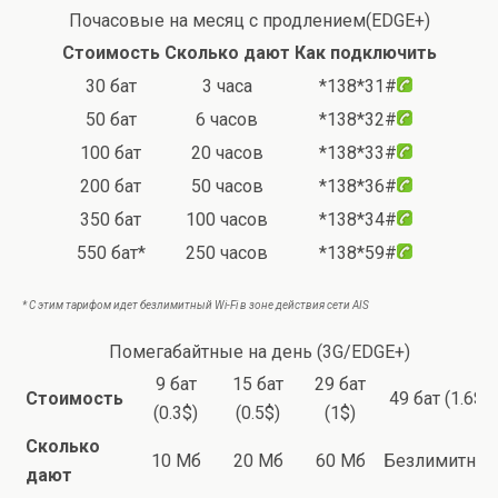
Почасовые на месяц с продлением(EDGE+)
Стоимость
Сколько дают
Как подключить
30 бат
3 часа
*138*31#
50 бат
6 часов
*138*32#
100 бат
20 часов
*138*33#
200 бат
50 часов
*138*36#
350 бат
100 часов
*138*34#
550 бат*
250 часов
*138*59#
* С этим тарифом идет безлимитный Wi-Fi в зоне действия сети AIS
Помегабайтные на день (3G/EDGE+)
9 бат
15 бат
29 бат
Стоимость
49 бат (1.6$)
(0.3$)
(0.5$)
(1$)
Сколько
10 Мб
20 Мб
60 Мб
Безлимитно*
дают