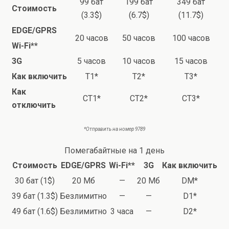
99 бат
199 бат
349 бат
Стоимость
(3.3$)
(6.7$)
(11.7$)
EDGE/GPRS
20 часов
50 часов
100 часов
Wi-Fi**
3G
5 часов
10 часов
15 часов
Как включить
T1*
T2*
T3*
Как
CT1*
CT2*
CT3*
отключить
*Отправить на номер 9789
Помегабайтные на 1 день
Стоимость
EDGE/GPRS
Wi-Fi**
3G
Как включить
30 бат (1$)
20 Мб
—
20 Мб
DM*
39 бат (1.3$)
Безлимитно
—
—
D1*
49 бат (1.6$)
Безлимитно
3 часа
—
D2*