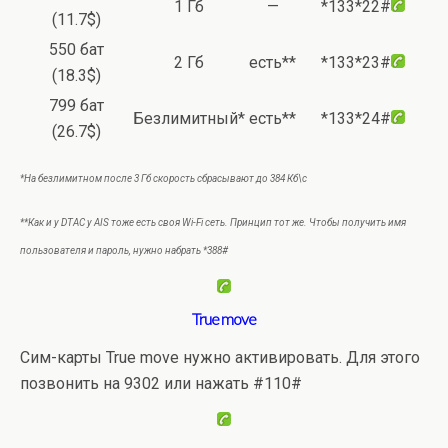
1 Гб
—
*133*22#
(11.7$)
550 бат
2 Гб
есть**
*133*23#
(18.3$)
799 бат
Безлимитный*
есть**
*133*24#
(26.7$)
*На безлимитном после 3 Гб скорость сбрасывают до 384 Кб\с
**Как и у DTAC у AIS тоже есть своя Wi-Fi сеть. Принцип тот же. Чтобы получить имя
пользователя и пароль, нужно набрать *388#
True move
Сим-карты True move нужно активировать. Для этого
позвонить на 9302 или нажать #110#