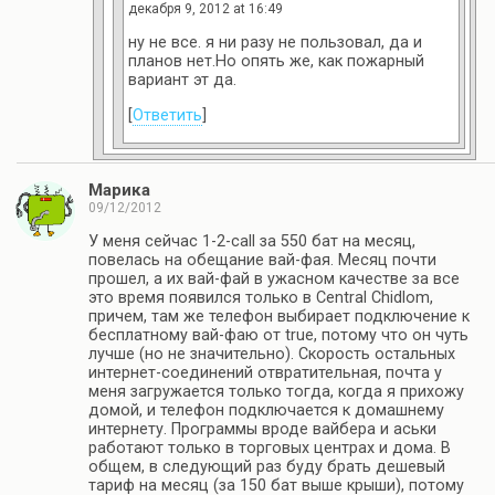
декабря 9, 2012 at 16:49
ну не все. я ни разу не пользовал, да и
планов нет.Но опять же, как пожарный
вариант эт да.
[
Ответить
]
Марика
09/12/2012
У меня сейчас 1-2-call за 550 бат на месяц,
повелась на обещание вай-фая. Месяц почти
прошел, а их вай-фай в ужасном качестве за все
это время появился только в Central Chidlom,
причем, там же телефон выбирает подключение к
бесплатному вай-фаю от true, потому что он чуть
лучше (но не значительно). Скорость остальных
интернет-соединений отвратительная, почта у
меня загружается только тогда, когда я прихожу
домой, и телефон подключается к домашнему
интернету. Программы вроде вайбера и аськи
работают только в торговых центрах и дома. В
общем, в следующий раз буду брать дешевый
тариф на месяц (за 150 бат выше крыши), потому