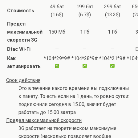
49 бат
199 бат
399 бат
65
Стоимость
(1.6$)
(6.7$)
(13.3$)
(2
Предел
максимальной
150 Мб
1 Гб
1 Гб
3
скорости 3G
Dtac Wi-Fi
—
—
—
Е
Как
*104*29*9#
*104*28*9#
*104*21*9#
*104
активировать
Срок действия
Это в течение какого времени вы подключены
к пакету. То есть если на 1 день, то ровно сутки:
подключили сегодня в 15.00, значит будет
работать до 15.00 завтра
Предел максимальной скорости
3G работает на теоретическом максимуме
скорости (насколько позволяет вообще