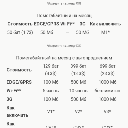
*Отправить на номер 9789
Помегабайтный на месяц
Стоимость
EDGE/GPRS
Wi-Fi**
3G
Как включить
50 бат (1.7$)
50 Мб
—
50 Мб
M1*
*Отправить на номер 9789
Помегабайтный на месяц с автопродлением
129 бат
399 бат
699 бат
Стоимость
(4.3$)
(13.3$)
(23.3$)
EDGE/GPRS
100 Мб
500 Мб
1000 Мб
Wi-Fi**
5 часов
10 часов
безлимитно
3G
100 Мб
500 Мб
1000 Мб
Как
V1*
V2*
V3*
включить
Как
CV1*
CV2*
CV3*