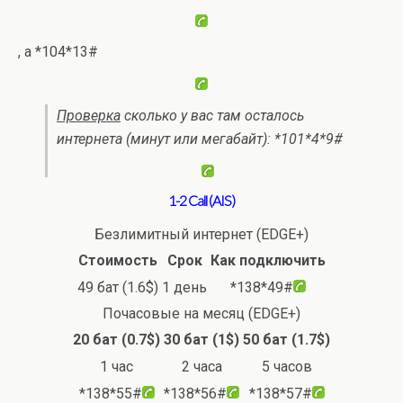
, а *104*13#
Проверка
сколько у вас там осталось
интернета (минут или мегабайт): *101*4*9#
1-2 Call (AIS)
Безлимитный интернет (EDGE+)
Стоимость
Срок
Как подключить
49 бат (1.6$)
1 день
*138*49#
Почасовые на месяц (EDGE+)
20 бат (0.7$)
30 бат (1$)
50 бат (1.7$)
1 час
2 часа
5 часов
*138*55#
*138*56#
*138*57#