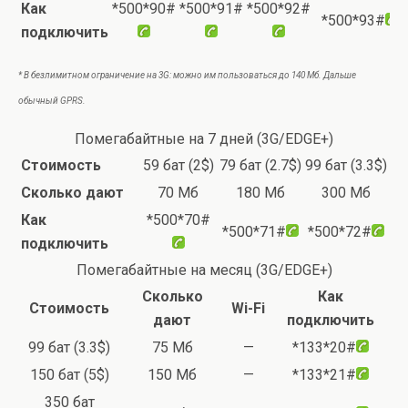
Как
*500*90#
*500*91#
*500*92#
*500*93#
подключить
* В безлимитном ограничение на 3G: можно им пользоваться до 140 Мб. Дальше
обычный GPRS.
Помегабайтные на 7 дней (3G/EDGE+)
Стоимость
59 бат (2$)
79 бат (2.7$)
99 бат (3.3$)
Сколько дают
70 Мб
180 Мб
300 Мб
Как
*500*70#
*500*71#
*500*72#
подключить
Помегабайтные на месяц (3G/EDGE+)
Сколько
Как
Стоимость
Wi-Fi
дают
подключить
99 бат (3.3$)
75 Мб
—
*133*20#
150 бат (5$)
150 Мб
—
*133*21#
350 бат