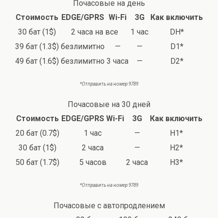
Почасовые на день
Стоимость
EDGE/GPRS
Wi-Fi
3G
Как включить
30 бат (1$)
2 часа на все
1 час
DH*
39 бат (1.3$)
безлимитно
—
—
D1*
49 бат (1.6$)
безлимитно
3 часа
—
D2*
*Отправить на номер 9789
Почасовые на 30 дней
Стоимость
EDGE/GPRS
Wi-Fi
3G
Как включить
20 бат (0.7$)
1 час
—
H1*
30 бат (1$)
2 часа
—
H2*
50 бат (1.7$)
5 часов
2 часа
H3*
*Отправить на номер 9789
Почасовые с автопродлением