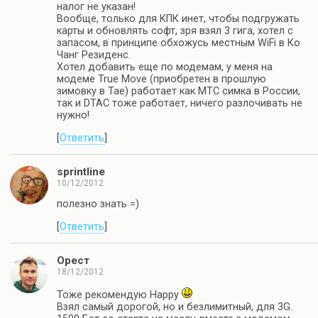
налог не указан!
Вообще, только для КПК инет, чтобы подгружать
карты и обновлять софт, зря взял 3 гига, хотел с
запасом, в принципе обхожусь местным WiFi в Ко
Чанг Резиденс.
Хотел добавить еще по модемам, у меня на
модеме True Move (приобретен в прошлую
зимовку в Тае) работает как МТС симка в России,
так и DTAC тоже работает, ничего разлочивать не
нужно!
[
Ответить
]
sprintline
10/12/2012
полезно знать =)
[
Ответить
]
Орест
18/12/2012
Тоже рекомендую Happy
Взял самый дорогой, но и безлимитный, для 3G.