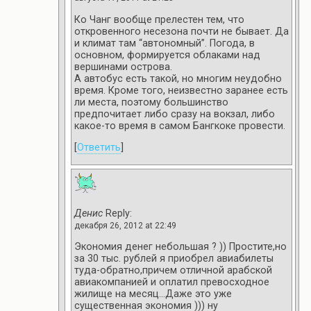
Ко Чанг вообще прелестен тем, что
откровенного несезона почти не бывает. Да
и климат там “автономный”. Погода, в
основном, формируется облаками над
вершинами острова.
А автобус есть такой, но многим неудобно
время. Кроме того, неизвестно заранее есть
ли места, поэтому большинство
предпочитает либо сразу на вокзал, либо
какое-то время в самом Бангкоке провести.
[
Ответить
]
Денис
Reply:
декабря 26, 2012 at 22:49
Экономия денег небольшая ? )) Простите,но
за 30 тыс. рублей я приобрел авиабилеты
туда-обратно,причем отличной арабской
авиакомпанией и оплатил превосходное
жилище на месяц…Даже это уже
существенная экономия ))) ну