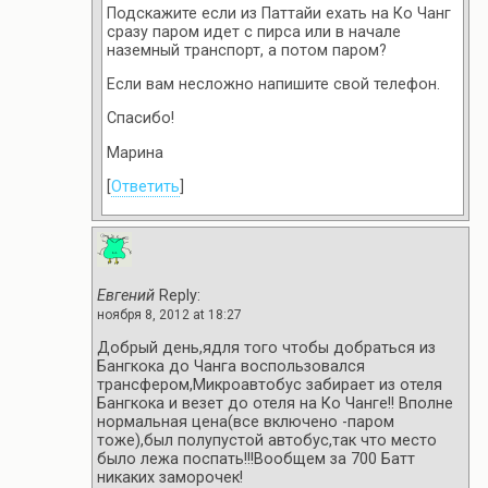
Подскажите если из Паттайи ехать на Ко Чанг
сразу паром идет с пирса или в начале
наземный транспорт, а потом паром?
Если вам несложно напишите свой телефон.
Спасибо!
Марина
[
Ответить
]
Евгений
Reply:
ноября 8, 2012 at 18:27
Добрый день,ядля того чтобы добраться из
Бангкока до Чанга воспользовался
трансфером,Микроавтобус забирает из отеля
Бангкока и везет до отеля на Ко Чанге!! Вполне
нормальная цена(все включено -паром
тоже),был полупустой автобус,так что место
было лежа поспать!!!Вообщем за 700 Батт
никаких заморочек!