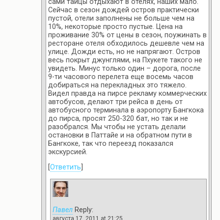
сами тайцы отдыхают в отелях, наших мало.
Сейчас в сезон дождей остров практически
пустой, отели заполнены не больше чем на
10%, некоторые просто пустые. Цена на
проживание 30% от цены в сезон, поужинать в
ресторане отеля обходилось дешевле чем на
улице. Дожди есть, но не напрягают. Остров
весь покрыт джунглями, на Пхукете такого не
увидеть. Минус только один – дорога, после
9-ти часового перелета еще восемь часов
добираться на перекладных это тяжело.
Видел правда на пирсе рекламу коммерческих
автобусов, делают три рейса в день от
автобусного терминала в аэропорту Бангкока
до пирса, просят 250-320 бат, но так и не
разобрался. Мы чтобы не устать делали
остановки в Паттайе и на обратном пути в
Бангкоке, так что переезд показался
экскурсией.
[
Ответить
]
Павел
Reply:
августа 17, 2011 at 21:25