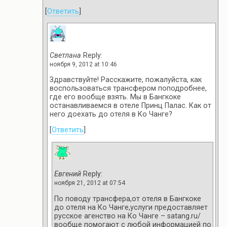
[
Ответить
]
Светлана
Reply:
ноября 9, 2012 at 10:46
Здравствуйте! Расскажите, пожалуйста, как
воспользоваться трансфером поподробнее,
где его вообще взять. Мы в Бангкоке
останавливаемся в отеле Принц Палас. Как от
него доехать до отеля в Ко Чанге?
[
Ответить
]
Евгений
Reply:
ноября 21, 2012 at 07:54
По поводу трансфера,от отеля в Бангкоке
до отеля на Ко Чанге,услуги предоставляет
русское агенство на Ко Чанге – satang.ru/
вообще помогают с любой информацией по