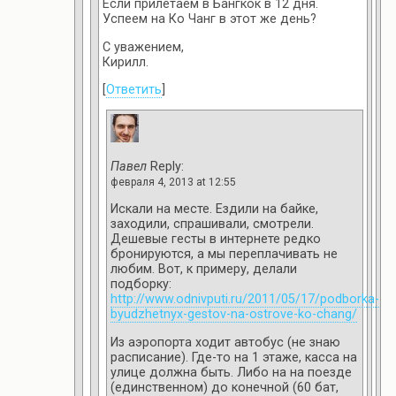
Если прилетаем в Бангкок в 12 дня.
Успеем на Ко Чанг в этот же день?
С уважением,
Кирилл.
[
Ответить
]
Павел
Reply:
февраля 4, 2013 at 12:55
Искали на месте. Ездили на байке,
заходили, спрашивали, смотрели.
Дешевые гесты в интернете редко
бронируются, а мы переплачивать не
любим. Вот, к примеру, делали
подборку:
http://www.odnivputi.ru/2011/05/17/podborka-
byudzhetnyx-gestov-na-ostrove-ko-chang/
Из аэропорта ходит автобус (не знаю
расписание). Где-то на 1 этаже, касса на
улице должна быть. Либо на на поезде
(единственном) до конечной (60 бат,