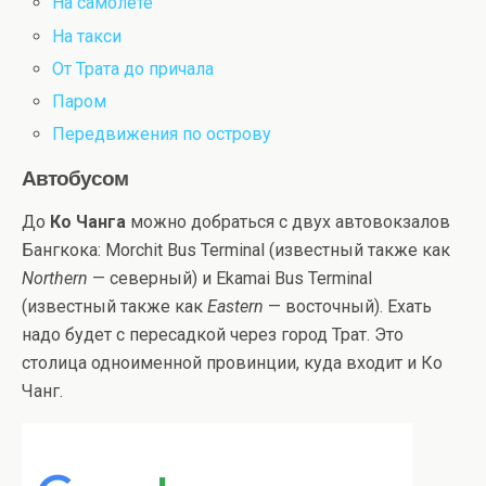
На самолете
На такси
От Трата до причала
Паром
Передвижения по острову
Автобусом
До
Ко Чанга
можно добраться с двух автовокзалов
Бангкока: Morchit Bus Terminal (известный также как
Northern
— северный) и Ekamai Bus Terminal
(известный также как
Eastern
— восточный). Ехать
надо будет с пересадкой через город Трат. Это
столица одноименной провинции, куда входит и Ко
Чанг.