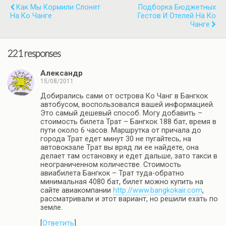
Как Мы Кормили Слонят
Подборка Бюджетных
На Ко Чанге
Гестов И Отелей На Ко
Чанге
221 responses
Александр
15/08/2011
Добирались сами от острова Ко Чанг в Бангкок
автобусом, воспользовался вашей информацией.
Это самый дешевый способ. Могу добавить –
стоимость билета Трат – Бангкок 188 бат, время в
пути около 6 часов. Маршрутка от причала до
города Трат едет минут 30 не пугайтесь, на
автовокзале Трат вы вряд ли ее найдете, она
делает там остановку и едет дальше, зато такси в
неограниченном количестве. Стоимость
авиабилета Бангкок – Трат туда-обратно
минимальная 4080 бат, билет можно купить на
сайте авиакомпании
http://www.bangkokair.com
,
рассматривали и этот вариант, но решили ехать по
земле.
[
Ответить
]