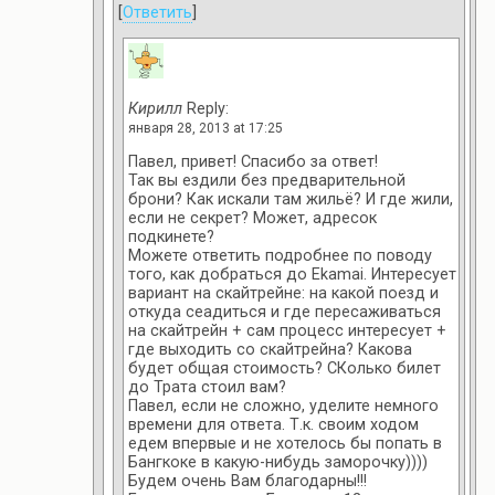
[
Ответить
]
Кирилл
Reply:
января 28, 2013 at 17:25
Павел, привет! Спасибо за ответ!
Так вы ездили без предварительной
брони? Как искали там жильё? И где жили,
если не секрет? Может, адресок
подкинете?
Можете ответить подробнее по поводу
того, как добраться до Ekamai. Интересует
вариант на скайтрейне: на какой поезд и
откуда сеадиться и где пересаживаться
на скайтрейн + сам процесс интересует +
где выходить со скайтрейна? Какова
будет общая стоимость? СКолько билет
до Трата стоил вам?
Павел, если не сложно, уделите немного
времени для ответа. Т.к. своим ходом
едем впервые и не хотелось бы попать в
Бангкоке в какую-нибудь заморочку))))
Будем очень Вам благодарны!!!