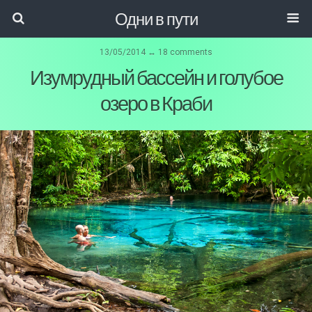
Одни в пути
13/05/2014 ↔ 18 comments
Изумрудный бассейн и голубое
озеро в Краби