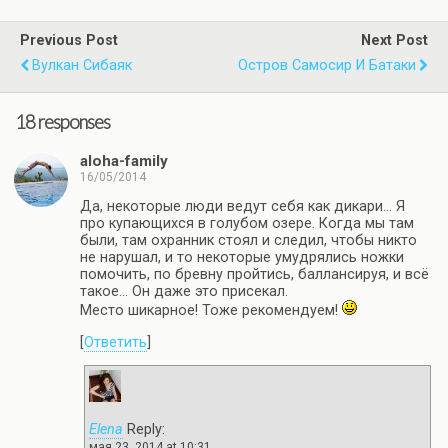
Previous Post
Next Post
Вулкан Сибаяк
Остров Самосир И Батаки
18 responses
aloha-family
16/05/2014
Да, некоторые люди ведут себя как дикари… Я
про купающихся в голубом озере. Когда мы там
были, там охранник стоял и следил, чтобы никто
не нарушал, и то некоторые умудрялись ножки
помочить, по бревну пройтись, баллансируя, и всё
такое… Он даже это присекал.
Место шикарное! Тоже рекомендуем!
[
Ответить
]
Elena
Reply:
мая 23, 2014 at 10:31