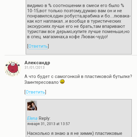
видимо в % соотношении в смеси его было %
10-15,вот только поэтому,думаю вам он и не
понравился,один робуста,арабика и бо….лювака-
как кот наплакал…и вообще в туристических
экскурсиях лучше его не брать,там впаривают
туристам все дерьмо,купите лучше поменьше,но
в спец. магазинах,а кофе Лювак-чудо!
[
Ответить
]
Александр
31/01/2013
А что будет с самогонкой в пластиковой бутылке?
Заинтересовало
[
Ответить
]
Elena
Reply:
января 31, 2013 at 13:57
Насколько я знаю а я не химик) пластиковые