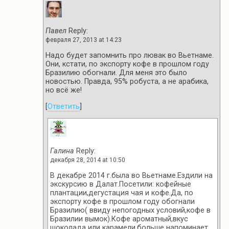
Павел
Reply:
февраля 27, 2013 at 14:23
Надо будет запомнить про лювак во Вьетнаме.
Они, кстати, по экспорту кофе в прошлом году
Бразилию обогнали. Для меня это было
новостью. Правда, 95% робуста, а не арабика,
но всё же!
[
Ответить
]
Галина
Reply:
декабря 28, 2014 at 10:50
В декабре 2014 г.была во Вьетнаме.Ездили на
экскурсию в Далат.Посетили: кофейные
плантации,дегустация чая и кофе.Да, по
экспорту кофе в прошлом году обогнали
Бразилию( ввиду непогодных условий,кофе в
Бразилии вымок).Кофе ароматный,вкус
шоколада или карамели,больше напоминает