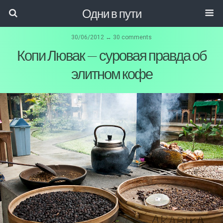
Одни в пути
30/06/2012 ↔ 30 comments
Копи Лювак — суровая правда об
элитном кофе