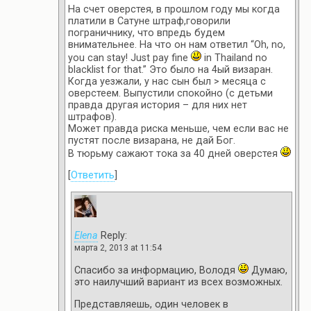
На счет оверстея, в прошлом году мы когда
платили в Сатуне штраф,говорили
пограничнику, что впредь будем
внимательнее. На что он нам ответил “Oh, no,
you can stay! Just pay fine
in Thailand no
blacklist for that.” Это было на 4ый визаран.
Когда уезжали, у нас сын был > месяца с
оверстеем. Выпустили спокойно (с детьми
правда другая история – для них нет
штрафов).
Может правда риска меньше, чем если вас не
пустят после визарана, не дай Бог.
В тюрьму сажают тока за 40 дней оверстея
[
Ответить
]
Elena
Reply:
марта 2, 2013 at 11:54
Спасибо за информацию, Володя
Думаю,
это наилучший вариант из всех возможных.
Представляешь, один человек в