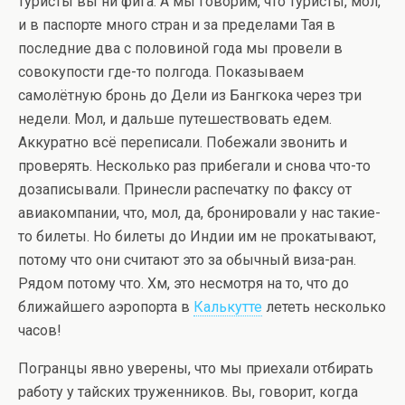
туристы вы ни фига. А мы говорим, что туристы, мол,
и в паспорте много стран и за пределами Тая в
последние два с половиной года мы провели в
совокупости где-то полгода. Показываем
самолётную бронь до Дели из Бангкока через три
недели. Мол, и дальше путешествовать едем.
Аккуратно всё переписали. Побежали звонить и
проверять. Несколько раз прибегали и снова что-то
дозаписывали. Принесли распечатку по факсу от
авиакомпании, что, мол, да, бронировали у нас такие-
то билеты. Но билеты до Индии им не прокатывают,
потому что они считают это за обычный виза-ран.
Рядом потому что. Хм, это несмотря на то, что до
ближайшего аэропорта в
Калькутте
лететь несколько
часов!
Погранцы явно уверены, что мы приехали отбирать
работу у тайских труженников. Вы, говорит, когда