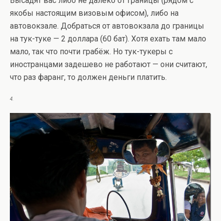
Высадят вас либо не далеко от границы (рядом с
якобы настоящим визовым офисом), либо на
автовокзале. Добраться от автовокзала до границы
на тук-туке — 2 доллара (60 бат). Хотя ехать там мало
мало, так что почти грабёж. Но тук-тукеры с
иностранцами задешево не работают — они считают,
что раз фаранг, то должен деньги платить.
4.