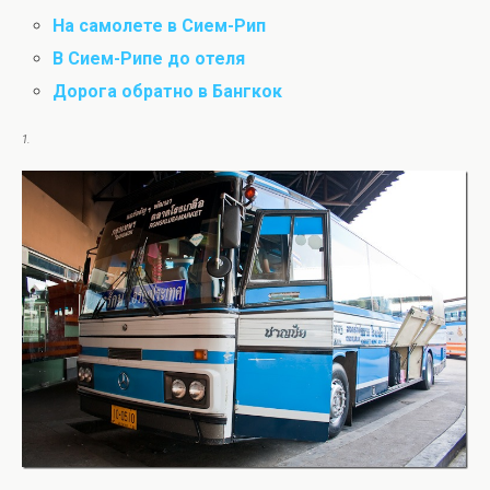
На самолете в Сием-Рип
В Сием-Рипе до отеля
Дорога обратно в Бангкок
1.