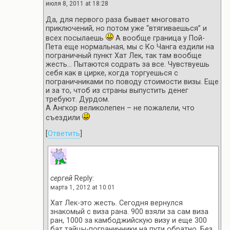
июля 8, 2011 at 18:28
Да, для первого раза бывает многовато
приключений, но потом уже “втягиваешься” и
всех посылаешь
А вообще граница у Пой-
Пета еще нормальная, мы с Ко Чанга ездили на
пограничный пункт Хат Лек, так там вообще
жесть… Пытаются содрать за все. Чувствуешь
себя как в цирке, когда торгуешься с
пограничниками по поводу стоимости визы. Еще
и за то, чтоб из страны выпустить денег
требуют. Дурдом.
А Ангкор великолепен – не пожалели, что
съездили
[
Ответить
]
сергей
Reply:
марта 1, 2012 at 10:01
Хат Лек-это жесть. Сегодня вернулся
знакомый с виза рана. 900 взяли за сам виза
ран, 1000 за камбоджийскую визу и еще 300
бат тайцы-пограничники на пути обратно. Без