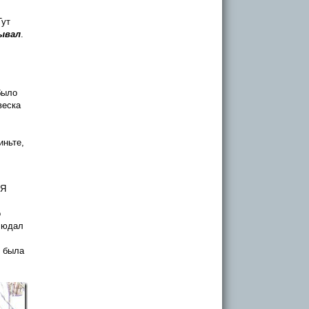
Тут
ывал
.
было
веска
иньте,
 Я
о
блюдал
 была