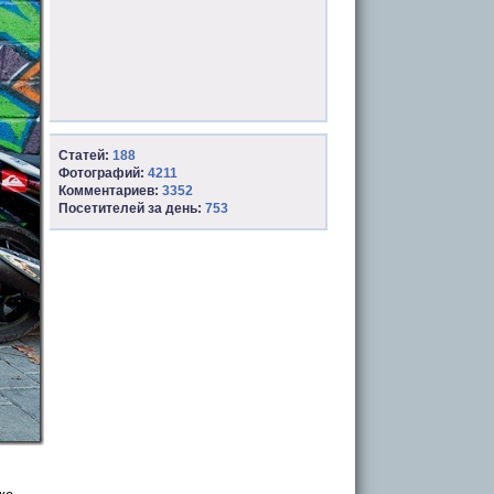
Статей:
188
Фотографий:
4211
Комментариев:
3352
Посетителей за день:
753