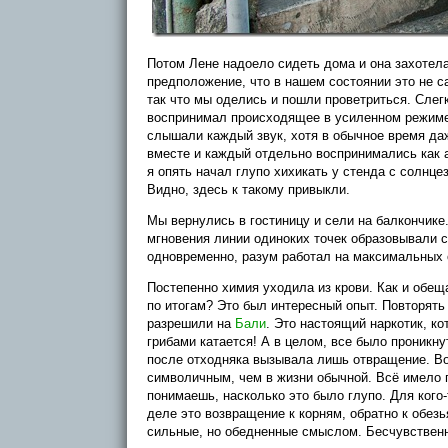
Потом Лене надоело сидеть дома и она захотела 
предположение, что в нашем состоянии это не са
так что мы оделись и пошли проветриться. Слег
воспринимал происходящее в усиленном режиме
слышали каждый звук, хотя в обычное время даж
вместе и каждый отдельно воспринимались как 
я опять начал глупо хихикать у стенда с солнц
Видно, здесь к такому привыкли.
Мы вернулись в гостиницу и сели на балкончике.
мгновения линии одиноких точек образовывали с
одновременно, разум работал на максимальных 
Постепенно химия уходила из крови. Как и обеща
по итогам? Это был интересный опыт. Повторять
разрешили на
Бали
. Это настоящий наркотик, к
грибами катается! А в целом, все было проник
после отходняка вызывала лишь отвращение. Во
символичным, чем в жизни обычной. Всё имело 
понимаешь, насколько это было глупо. Для кого
деле это возвращение к корням, обратно к обезь
сильные, но обедненные смыслом. Бесчувствен