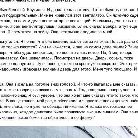
явлений ненависти и начал отвлекаться.
был большой. Крутился. И давал тень на стену. Что-то было тут не так. 
был подозрительным. Мне не нравился этот вентилятор. Он
что-то скр
дстава, на самом деле вентилятор не настоящий. На самом деле тень от
ние, а сам вентилятор лишь прикрытие. Блин, сначала зебра, а тут еще
ава. Я посмотрел на зебру. Она неотрывно следила за мной…
спугался. Я понял, что она шевелилась от ветра из окна. Но все равно 
 мне только кажется? Или не кажестся, и она на самом деле ожила? Зана
ерь, чтобы удостовериться, что все это лишь ветер. Но, блин, теперь
занавеску. Она шевелилась. Посмотрел на дверь. Дверь, собака, тоже
 «море волнуется». Тут я понял, что меня кроет уже конкретно. Это, прик
понадобилась играющая волнами дверь для этого. Меня тупо плющило. И
. Она висела на потолке вниз головой. И что-то пыталась мне сказать.
то-то мне говорит, но никак не мог понять. Тогда ящерица повернулась в
какой-то знак. Я был уверен, что она хочет мне сказать что-то такое, чт
л. В конце-концов, мой разум обессилил и я просто с восхищением на
 мне знаки, но я уже не обращал внимание. Я только восторгался ее
волично, каждое движение было проникнуто высшим знанием. Она явно
ь человеческое божество обратилось в её форму?