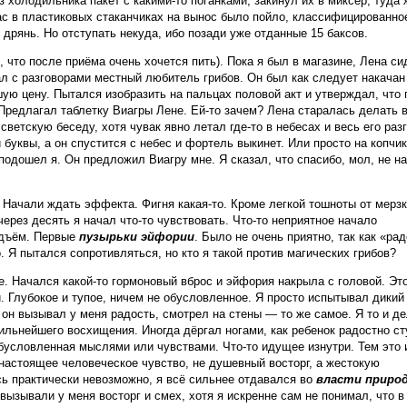
 холодильника пакет с какими-то поганками, закинул их в миксер, туда 
ас в пластиковых стаканчиках на вынос было пойло, классифицированно
 дрянь. Но отступать некуда, ибо позади уже отданные 15 баксов.
 что после приёма очень хочется пить). Пока я был в магазине, Лена си
ал с разговорами местный любитель грибов. Он был как следует накачан
ошую цену. Пытался изобразить на пальцах половой акт и утверждал, что
 Предлагал таблетку Виагры Лене. Ей-то зачем? Лена старалась делать в
светскую беседу, хотя чувак явно летал где-то в небесах и весь его раз
буквы, а он спустится с небес и фортель выкинет. Или просто на копчик
подошел я. Он предложил Виагру мне. Я сказал, что спасибо, мол, не на
. Начали ждать эффекта. Фигня какая-то. Кроме легкой тошноты от мерзк
через десять я начал что-то чувствовать. Что-то неприятное начало
одъём. Первые
пузырьки эйфории
. Было не очень приятно, так как «ра
Я пытался сопротивляться, но кто я такой против магических грибов?
е. Начался какой-то гормоновый вброс и эйфория накрыла с головой. Эт
. Глубокое и тупое, ничем не обусловленное. Я просто испытывал дикий
он вызывал у меня радость, смотрел на стены — то же самое. Я то и д
сильнейшего восхищения. Иногда дёргал ногами, как ребенок радостно ст
обусловленная мыслями или чувствами. Что-то идущее изнутри. Тем это 
настоящее человеческое чувство, не душевный восторг, а жестокую
ь практически невозможно, я всё сильнее отдавался во
власти приро
ызывали у меня восторг и смех, хотя я искренне сам не понимал, что в