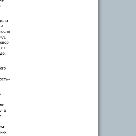
же
е
дела
 и
 после
ид,
говор
 от
до,
ого
дость»
о
ело
уча
и
ды
.
 них