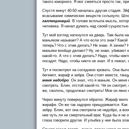
такого юморного. Я мог смеяться просто так, п
Спустя минут 40-50 началась другая стадия. Эй
всасывание химических веществ схлынуло. Шло 
галлюцинаций
. В голове всплыла мысль, кото
человека. Я начал думать над своей сущностью
Тут мой взгляд наткнулся на дверь. Там была н
маньяком называет? А что если это знак? Какой 
теперь? Что с этим делать? Не знаю. А зачем? Ну
маньяки вообще делают? Ну, не знаю, убивают ког
какой-то. А что с этим делать? Надо, чтобы никт
посадят. Надо, чтобы никто не знал. И я лежал, 
Тут я посмотрел на соседнюю кровать. Она был
бегемот, жираф и зебра. Они стоят вместе, тан
меня недобро
. Он знал, что я маньяк. Он мен
смотреть. Блин, отстой какой-то. Чё он смотрит
же, сволочь, продолжал смотреть! Мне он явно 
Через минуту повернулся обратно. Жираф мило с
жирафе. Он же так задорно прищуривается. Как я
зебру. Блин, вот она смотрела не недобро, а во
нее чуть ли не смертельный враг. Куда бы я не 
глаза говорили другое. И улыбка у нее была зла