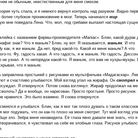
ричем не обычным, неестественным для меня смехом.
фория чуть спала, и я немного вернул контроль над разумом. Видно пер
более глубокое проникновение в мозг. Теперь начинался
мир
рую мне поведала Лена. Что, мол, под грибами вылазит настоящая сущн
.
аклейка с названием фирмы-производителя «Maniac». Блин, какой дурак 
нафиг знак? Что я маньяк? Блин, ну вот. Я оказывается,
маньяк
. И что
 как, я же маньяк. Да нет, бред какой-то. Какой из меня маньяк? А что
о-то. Фу, гадость какая. А что гадость, я ж маньяк. Но гадость. Диссон
о не узнал. А то непорядок какой-то. Я маньяк, это вам не хухры-мухры.
скрывая, что я маньяк.
а заправлена простыней с рисунками из мультфильма «Мадагаскар». Лев
цуют и счастливо улыбаются. Мой взгляд упал на жирафа. Он
смотрел 
я осуждал. Я отвернулся. Потом снова взглянул. Жираф продолжал на ме
, сволочь? Да и вообще, он нарисован. Просто простыня. Просто рисунок.
не нравился. Это было взаимно. Я снова отвернулся.
меялся и улыбался. Блин, как я мог так плохо думать о таком классно
 мог подумать, что он как-то плохо на меня смотрит. Тут мой взгляд упа
обще зло. Зебра меня ненавидела. Её глаза явно давали мне знать, что я
отворачивался, я чувствовал на себе ее злобные глаза. Рисунок улыбалс
я.