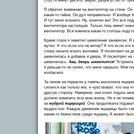
Спустя минут десять, видно, разум устал от про
Я обратил внимание на вентилятор на стене. Он 
какая-то тайна. Он дул неправильно. И вообще 
И тут меня осенило. Ну, конечно же! Это все по
вентилятора настоящая. Только тень имеет значе
вентилятор. Вся комната какая-то сплошь подст
Краем глаза я заметил шевеление занавески. Я и
жутко. А что если это не ветер? А что если это
снова начала играть волнами. Я посмотрел на дв
шевелилась в добавок и дверь. Я посмотрел на 
шевелилась.
Ааа, дверь шевелится
! Устроила
я раньше-то не понял, что меня накрыло. Мне 
колбасило.
За окном на терраске у лампы выскочила ящерица
силился как только мог, я чувствовал, что она ч
другую сторону. Наверное, она хочет подать мне 
должно изменить всю мою жизнь. Но я не понима
за
мудрой ящерицой
. Она продолжала подавать
мудростью. Каждое движение ящерицы было сим
каким-то божеством среди ящериц. А может быт