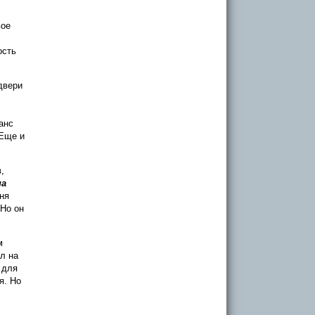
вое
ость
двери
анс
 Еще и
,
на
ня
 Но он
м
л на
 для
я. Но