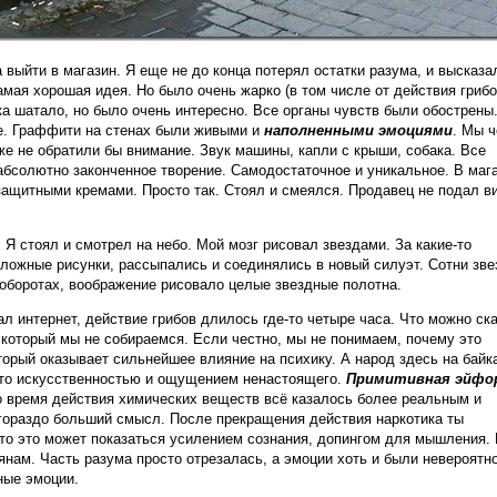
выйти в магазин. Я еще не до конца потерял остатки разума, и высказа
мая хорошая идея. Но было очень жарко (в том числе от действия грибо
ка шатало, но было очень интересно. Все органы чувств были обострены
. Граффити на стенах были живыми и
наполненными эмоциями
. Мы ч
е не обратили бы внимание. Звук машины, капли с крыши, собака. Все
абсолютно законченное творение. Самодостаточное и уникальное. В маг
езащитными кремами. Просто так. Стоял и смеялся. Продавец не подал ви
 Я стоял и смотрел на небо. Мой мозг рисовал звездами. За какие-то
ложные рисунки, рассыпались и соединялись в новый силуэт. Сотни зве
оборотах, воображение рисовало целые звездные полотна.
л интернет, действие грибов длилось где-то четыре часа. Что можно ск
 который мы не собираемся. Если честно, мы не понимаем, почему это
оторый оказывает сильнейшее влияние на психику. А народ здесь на байк
нуто искусственностью и ощущением ненастоящего.
Примитивная эйфо
 время действия химических веществ всё казалось более реальным и
гораздо больший смысл. После прекращения действия наркотика ты
-то это может показаться усилением сознания, допингом для мышления.
янам. Часть разума просто отрезалась, а эмоции хоть и были невероятн
ные эмоции.