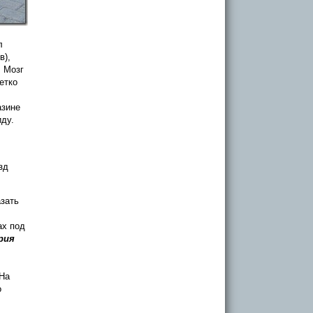
л
в),
. Мозг
етко
азине
ду.
зд
азать
ах под
рия
 На
о