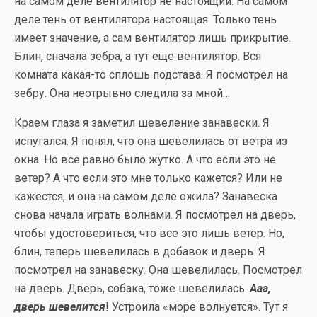
на самом деле вентилятор не настоящий. На самом
деле тень от вентилятора настоящая. Только тень
имеет значение, а сам вентилятор лишь прикрытие.
Блин, сначала зебра, а тут еще вентилятор. Вся
комната какая-то сплошь подстава. Я посмотрел на
зебру. Она неотрывно следила за мной…
Краем глаза я заметил шевеление занавески. Я
испугался. Я понял, что она шевелилась от ветра из
окна. Но все равно было жутко. А что если это не
ветер? А что если это мне только кажется? Или не
кажестся, и она на самом деле ожила? Занавеска
снова начала играть волнами. Я посмотрел на дверь,
чтобы удостовериться, что все это лишь ветер. Но,
блин, теперь шевелилась в добавок и дверь. Я
посмотрел на занавеску. Она шевелилась. Посмотрел
на дверь. Дверь, собака, тоже шевелилась.
Ааа,
дверь шевелится
! Устроила «море волнуется». Тут я