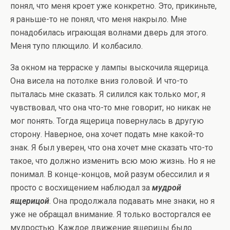
понял, что меня кроет уже конкретно. Это, прикиньте,
я раньше-то не понял, что меня накрыло. Мне
понадобилась играющая волнами дверь для этого.
Меня тупо плющило. И колбасило.
За окном на терраске у лампы выскочила ящерица.
Она висела на потолке вниз головой. И что-то
пыталась мне сказать. Я силился как только мог, я
чувствовал, что она что-то мне говорит, но никак не
мог понять. Тогда ящерица повернулась в другую
сторону. Наверное, она хочет подать мне какой-то
знак. Я был уверен, что она хочет мне сказать что-то
такое, что должно изменить всю мою жизнь. Но я не
понимал. В конце-концов, мой разум обессилил и я
просто с восхищением наблюдал за
мудрой
ящерицой
. Она продолжала подавать мне знаки, но я
уже не обращал внимание. Я только восторгался ее
мудростью. Каждое движение ящерицы было