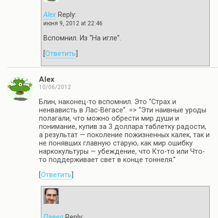
Alex
Reply:
июня 9, 2012 at 22:46
Вспомнил. Из “На игле”.
[
Ответить
]
Alex
10/06/2012
Блин, наконец-то вспомнил. Это “Страх и
ненвависть в Лас-Вегасе”. => “Эти наивные уроды
полагали, что можно обрести мир души и
понимание, купив за 3 доллара таблетку радости,
а результат — поколение пожизненных калек, так и
не понявших главную старую, как мир ошибку
наркокультуры — убеждение, что Кто-то или Что-
то поддерживает свет в конце тоннеля.”
[
Ответить
]
Павел
Reply: