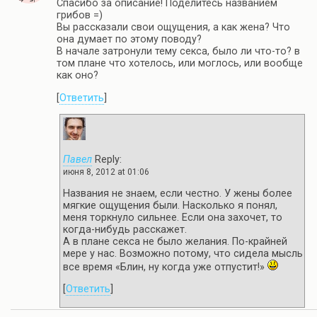
Спасибо за описание! Поделитесь названием
грибов =)
Вы рассказали свои ощущения, а как жена? Что
она думает по этому поводу?
В начале затронули тему секса, было ли что-то? в
том плане что хотелось, или моглось, или вообще
как оно?
[
Ответить
]
Павел
Reply:
июня 8, 2012 at 01:06
Названия не знаем, если честно. У жены более
мягкие ощущения были. Насколько я понял,
меня торкнуло сильнее. Если она захочет, то
когда-нибудь расскажет.
А в плане секса не было желания. По-крайней
мере у нас. Возможно потому, что сидела мысль
все время «Блин, ну когда уже отпустит!»
[
Ответить
]