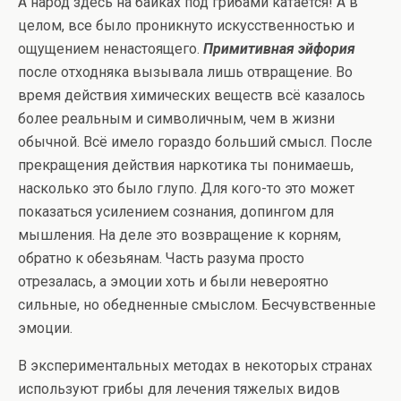
А народ здесь на байках под грибами катается! А в
целом, все было проникнуто искусственностью и
ощущением ненастоящего.
Примитивная эйфория
после отходняка вызывала лишь отвращение. Во
время действия химических веществ всё казалось
более реальным и символичным, чем в жизни
обычной. Всё имело гораздо больший смысл. После
прекращения действия наркотика ты понимаешь,
насколько это было глупо. Для кого-то это может
показаться усилением сознания, допингом для
мышления. На деле это возвращение к корням,
обратно к обезьянам. Часть разума просто
отрезалась, а эмоции хоть и были невероятно
сильные, но обедненные смыслом. Бесчувственные
эмоции.
В экспериментальных методах в некоторых странах
используют грибы для лечения тяжелых видов