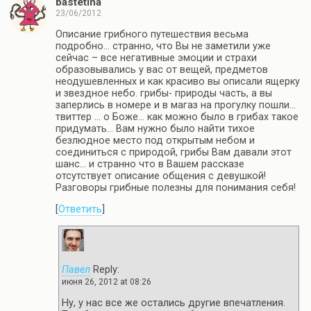
bastetina
23/06/2012
Описание грибного путешествия весьма
подробно… странно, что Вы не заметили уже
сейчас – все негативные эмоции и страхи
образовывались у вас от вещей, предметов
неодушевленных и как красиво вы описали ящерку
и звездное небо. грибы- природы часть, а вы
заперлись в номере и в магаз на прогулку пошли…
твиттер … о Боже… как можно было в грибах такое
придумать… Вам нужно было найти тихое
безлюдное место под открытым небом и
соединиться с природой, грибы Вам давали этот
шанс… и странно что в Вашем рассказе
отсутствует описание общения с девушкой!
Разговоры грибные полезны для понимания себя!
[
Ответить
]
Павел
Reply:
июня 26, 2012 at 08:26
Ну, у нас все же остались другие впечатления.