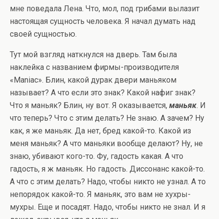
мне поведала Лена. Что, мол, под грибами вылазит
настоящая сущность человека. Я начал думать над
своей сущностью.
Тут мой взгляд наткнулся на дверь. Там была
наклейка с названием фирмы-производителя
«Maniac». Блин, какой дурак двери маньяком
называет? А что если это знак? Какой нафиг знак?
Что я маньяк? Блин, ну вот. Я оказывается,
маньяк
. И
что теперь? Что с этим делать? Не знаю. А зачем? Ну
как, я же маньяк. Да нет, бред какой-то. Какой из
меня маньяк? А что маньяки вообще делают? Ну, не
знаю, убивают кого-то. Фу, гадость какая. А что
гадость, я ж маньяк. Но гадость. Диссонанс какой-то.
А что с этим делать? Надо, чтобы никто не узнал. А то
непорядок какой-то. Я маньяк, это вам не хухры-
мухры. Еще и посадят. Надо, чтобы никто не знал. И я