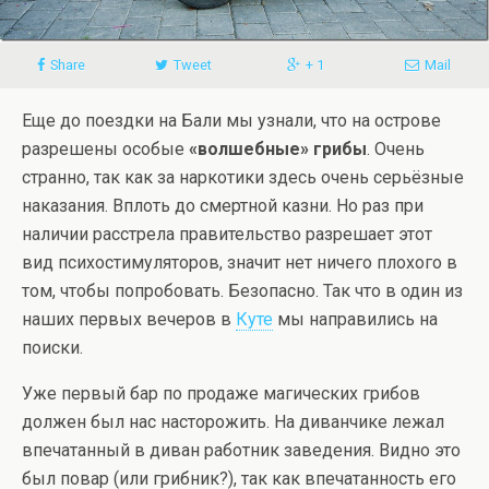
Share
Tweet
+ 1
Mail
Еще до поездки на Бали мы узнали, что на острове
разрешены особые
«волшебные» грибы
. Очень
странно, так как за наркотики здесь очень серьёзные
наказания. Вплоть до смертной казни. Но раз при
наличии расстрела правительство разрешает этот
вид психостимуляторов, значит нет ничего плохого в
том, чтобы попробовать. Безопасно. Так что в один из
наших первых вечеров в
Куте
мы направились на
поиски.
Уже первый бар по продаже магических грибов
должен был нас насторожить. На диванчике лежал
впечатанный в диван работник заведения. Видно это
был повар (или грибник?), так как впечатанность его