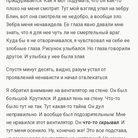
прищуривается. Как я мог подумать, что он как-то
плохо на меня смотрит. Тут мой взгляд упал на зебру.
Блин, вот она смотрела не недобро, а вообще зло.
Зебра меня ненавидела. Её глаза явно давали мне
знать, что я для нее чуть ли не смертельный враг.
Куда бы я не отворачивался, я чувствовал на себе ее
злобные глаза. Рисунок улыбался. Но глаза говорили
другое. И улыбка у нее была злая.
Спустя минут десять, видно, разум устал от
проявлений ненависти и начал отвлекаться.
Я обратил внимание на вентилятор на стене. Он был
большой. Крутился. И давал тень на стену. Что-то
было тут не так. Тут какая-то тайна. Он дул
неправильно. И вообще был подозрительным. Мне
не нравился этот вентилятор. Он
что-то скрывал
. И
тут меня осенило. Ну, конечно же! Это все подстава,