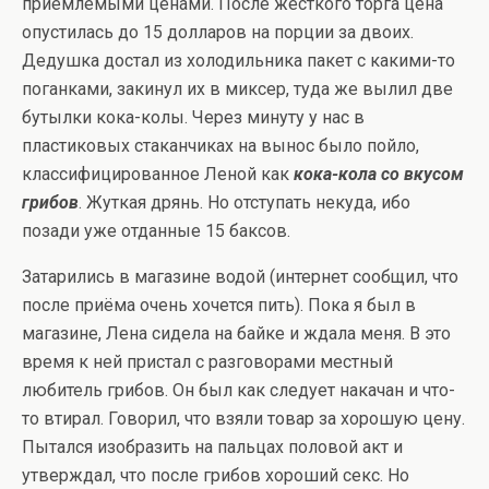
приемлемыми ценами. После жесткого торга цена
опустилась до 15 долларов на порции за двоих.
Дедушка достал из холодильника пакет с какими-то
поганками, закинул их в миксер, туда же вылил две
бутылки кока-колы. Через минуту у нас в
пластиковых стаканчиках на вынос было пойло,
классифицированное Леной как
кока-кола со вкусом
грибов
. Жуткая дрянь. Но отступать некуда, ибо
позади уже отданные 15 баксов.
Затарились в магазине водой (интернет сообщил, что
после приёма очень хочется пить). Пока я был в
магазине, Лена сидела на байке и ждала меня. В это
время к ней пристал с разговорами местный
любитель грибов. Он был как следует накачан и что-
то втирал. Говорил, что взяли товар за хорошую цену.
Пытался изобразить на пальцах половой акт и
утверждал, что после грибов хороший секс. Но