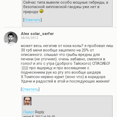
Сейчас типа вывели особо мощные гибриды, а
безопасной хипповской ганджы уже нет в
природе
[
Ответить
]
Alex solar_serfer
08/06/2012
может весь негатив от кока-колы? я пробовал лиш
30 грб меня вообще зацепило на 20% от
описанного. слышал что грыбы вредны для
печени (не уточнял). очень забавно, смеялся в
голос! и это с утра (доброго Тайского) СПАСИБО!
:))))) про ящерицу и про восхищение с
поднесением рук ко рту это вообще шедерв.
Х.Томпсон нервно курит (ясно что) в коридоре.
Удачи и радостей в этой и последующих жизнях!
[
Ответить
]
Павел
Reply:
июня 8, 2012 at 06:45