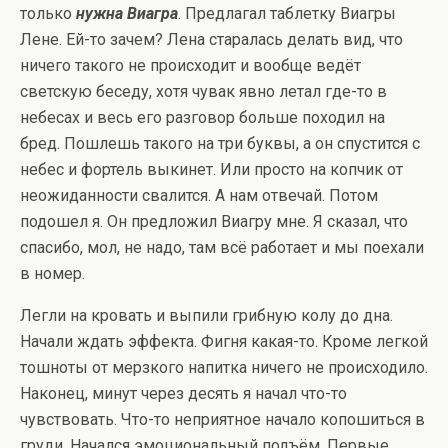
только
нужна Виагра
. Предлагал таблетку Виагры
Лене. Ей-то зачем? Лена старалась делать вид, что
ничего такого не происходит и вообще ведёт
светскую беседу, хотя чувак явно летал где-то в
небесах и весь его разговор больше походил на
бред. Пошлешь такого на три буквы, а он спустится с
небес и фортель выкинет. Или просто на копчик от
неожиданности свалится. А нам отвечай. Потом
подошел я. Он предложил Виагру мне. Я сказал, что
спасибо, мол, не надо, там всё работает и мы поехали
в номер.
Легли на кровать и выпили грибную колу до дна.
Начали ждать эффекта. Фигня какая-то. Кроме легкой
тошноты от мерзкого напитка ничего не происходило.
Наконец, минут через десять я начал что-то
чувствовать. Что-то неприятное начало копошиться в
груди. Начался эмоциональный подъём. Первые