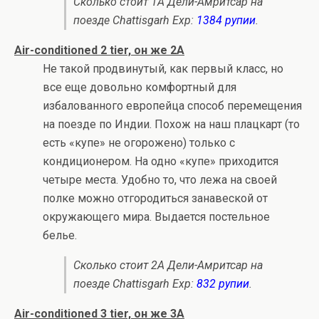
Сколько стоит 1A Дели-Амритсар на
поезде Chattisgarh Exp:
1384 рупии
.
Air-conditioned 2 tier, он же 2A
Не такой продвинутый, как первый класс, но
все еще довольно комфортный для
избалованного европейца способ перемещения
на поезде по Индии. Похож на наш плацкарт (то
есть «купе» не огорожено) только с
кондиционером. На одно «купе» приходится
четыре места. Удобно то, что лежа на своей
полке можно отгородиться занавеской от
окружающего мира. Выдается постельное
белье.
Сколько стоит 2A Дели-Амритсар на
поезде Chattisgarh Exp:
832 рупии
.
Air-conditioned 3 tier, он же 3A