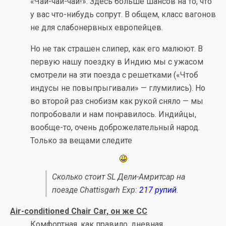
«Чай-чай-чай!». Здесь больше шансов на то, что
у вас что-нибудь сопрут. В общем, класс вагонов
не для слабонервных европейцев.
Но не так страшен слипер, как его малюют. В
первую нашу поездку в Индию мы с ужасом
смотрели на эти поезда с решетками («Чтоб
индусы не повыпрыгивали» — глумились). Но
во второй раз снобизм как рукой сняло — мы
попробовали и нам понравилось. Индийцы,
вообще-то, очень доброжелательный народ.
Только за вещами следите
Сколько стоит SL Дели-Амритсар на
поезде Chattisgarh Exp:
217 рупий
.
Air-conditioned Chair Car, он же CC
Комфортная, как правило, дневная