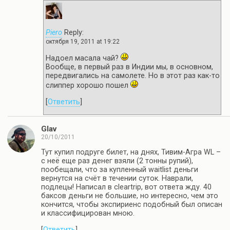
Piero
Reply:
октября 19, 2011 at 19:22
Надоел масала чай?
Вообще, в первый раз в Индии мы, в основном,
передвигались на самолете. Но в этот раз как-то
слиппер хорошо пошел
[
Ответить
]
Glav
20/10/2011
Тут купил подруге билет, на днях, Тивим-Агра WL –
с неё еще раз денег взяли (2 тонны рупий),
пообещали, что за купленный waitlist деньги
вернутся на счёт в течении суток. Наврали,
подлецы! Написал в cleartrip, вот ответа жду. 40
баксов деньги не большие, но интересно, чем это
кончится, чтобы экспириенс подобный был описан
и классифицирован мною.
[
Ответить
]