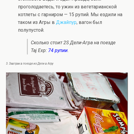
проголодаетесь, то ужин из вегетарианской
котлеты с гарниром — 15 рупий. Мы ездили на
таком из Агры в
Джайпур
, вагон был
полупустой.
Сколько стоит 2S Дели-Агра на поезде
Taj Exp:
74 рупии
.
3. Завтрак в поезде из Дели в Агру