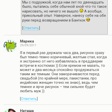
Мы с подружкой, когда нам лет по двенадцать
было, пытались себе обычной хной что-то такое
нарисовать, но ничего не вышло
А вообще,
прикольный опыт. Наверное, нанесу себе на обе
руки перед возвращением в Бангкок
[
Ответить
]
Марика
29/09/2011
Я в первый раз держала часа два, рисунок сразу
был темно-темно коричневый, желтым стал, когда
я экстренно от него избавлялась в преддверии
встречи в костюмах )) Если кремом не мазать, то
может и два месяца спокойно продержаться
таким же темным. Они заморачиваются перед
свадьбой (по крайней мере, пакистанки, про
индийских женщин точно не знаю), ведь чем
темнее и ярче рисунок – тем сильнее будет
любить муж ))
[
Ответить
]
Наташа