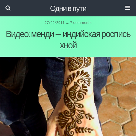
Одни в пути
27/09/2011 ↔ 7 comments
Видео: менди — индийская роспись
хной