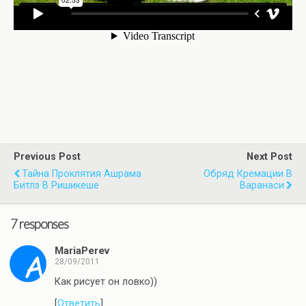
Previous Post
Next Post
Тайна Проклятия Ашрама
Обряд Кремации В
Битлз В Ришикеше
Варанаси
7 responses
MariaPerev
28/09/2011
Как рисует он ловко))
[
Ответить
]