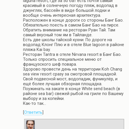
laguna resort, где за 50 бат есть почти самый
красивый в солнечную погоду пляж, водопад в
джунглях, бассейн в виде большой лодки и
вообще очень интересная архитектура.
Расположен в конце дороги со стороны Банг Бао.
Обязательно поесть в самом Банг Бао на пирсе.
Обратить внимание на ресторан Руан Тай. Там
самый вкусный том ям в Тайланде.
Есть две школы тайской кухни. По дороге на
водопад Клонг Плю и в отеле Blue lagoon в районе
пляжа Kai bay.
Ресторан Tantra в отеле Nirvana resort в Банг Бао.
Только спросить специальное меню от
французского шеф повара.
Здорово провести день на территории Koh Chang
sea view resort сразу за смотровой площадкой.
Свой подвесной мост, водопадик, фуникулёр, и
ещё более лучшая обзорная площадка.
Поужинать на закате в конце White send beach (в
районе sea bar) свежей рыбой на гриле по Вашему
выбору и за копейки.
Как-то так…
[
Ответить
]