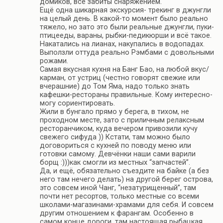
домиков, все забиты снаряжением.
Ещё одна шикарная экскурсия- трекинг в джунгли
на целый день. В какой-то момент было реально
тяжело, но зато это были реальные джунгли, пуки-
птицееды, вараны, рыбки-педикюрши и всё такое.
Накатались на лианах, накупались в водопадах.
Выползли оттуда реально Рэмбами с довольными
рожами.
Самая вкусная кухня на Банг Бао, на любой вкус/
карман, от устриц (честно говорят свежие или
вчерашние) до Том Яма, надо только знать
кафешки-рестораны правильные. Кому интересно-
могу сориентировать.
Жили в бунгало прямо у берега, в тихом, не
проходном месте, зато с приличным релаксным
ресторанчиком, куда вечером привозили кучу
свежего сифуда )) Кстати, там можно было
договориться с кухней по поводу меню или
готовки самому. Девчёнки наши сами варили
борщ :)))как смогли из местных “запчастей”.
Да, и ещё, обязательно съездите на байке (а без
него там нечего делать) на другой берег острова,
это совсем иной Чанг, “незатурищенный”, там
почти нет ресортов, только местные со всеми
школами-магазинами-храмами для себя. И совсем
другим отношением к фарангам. Особенно в
самом конце дороги, там настоящая рыбацкая