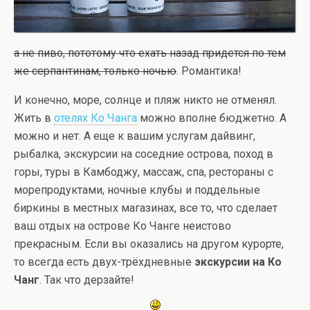
а не пиво, пототому что ехать назад придется по тем
же серпантинам, только ночью
. Романтика!
И конечно, море, солнце и пляж никто не отменял.
Жить в
отелях Ко Чанга
можно вполне бюджетно. А
можно и нет. А еще к вашим услугам дайвинг,
рыбалка, экскурсии на соседние острова, поход в
горы, туры в Камбоджу, массаж, спа, рестораны с
морепродуктами, ночные клубы и поддельные
биркины в местных магазинах, все то, что сделает
ваш отдых на острове Ко Чанге неистово
прекрасным. Если вы оказались на другом курорте,
то всегда есть двух-трёхдневные
экскурсии на Ко
Чанг
. Так что дерзайте!