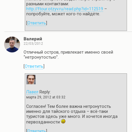
разными контактами:
http://ftour.otzyv.ru/read.php?id=112519
–
попробуйте, может кого-то найдёте.
[
Ответить
]
Валерий
22/03/2012
Отличный остров, привлекает именно своей
“нетронутостью”.
[
Ответить
]
Павел
Reply:
марта 29, 2012 at 03:32
Согласен! Тем более важна нетронутость
именно для тайского отдыха – всё-таки
туристов здесь уже много. И хочется иногда
первозданности
[
Ответить
]