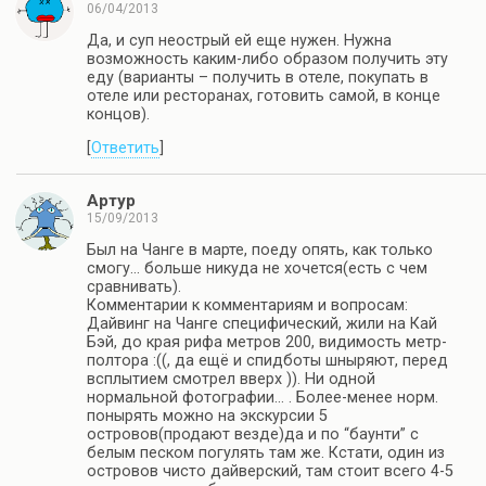
06/04/2013
Да, и суп неострый ей еще нужен. Нужна
возможность каким-либо образом получить эту
еду (варианты – получить в отеле, покупать в
отеле или ресторанах, готовить самой, в конце
концов).
[
Ответить
]
Артур
15/09/2013
Был на Чанге в марте, поеду опять, как только
смогу… больше никуда не хочется(есть с чем
сравнивать).
Комментарии к комментариям и вопросам:
Дайвинг на Чанге специфический, жили на Кай
Бэй, до края рифа метров 200, видимость метр-
полтора :((, да ещё и спидботы шныряют, перед
всплытием смотрел вверх )). Ни одной
нормальной фотографии… . Более-менее норм.
понырять можно на экскурсии 5
островов(продают везде)да и по “баунти” с
белым песком погулять там же. Кстати, один из
островов чисто дайверский, там стоит всего 4-5