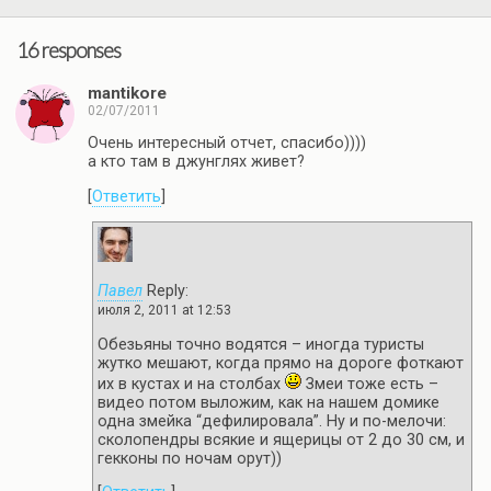
16 responses
mantikore
02/07/2011
Очень интересный отчет, спасибо))))
а кто там в джунглях живет?
[
Ответить
]
Павел
Reply:
июля 2, 2011 at 12:53
Обезьяны точно водятся – иногда туристы
жутко мешают, когда прямо на дороге фоткают
их в кустах и на столбах
Змеи тоже есть –
видео потом выложим, как на нашем домике
одна змейка “дефилировала”. Ну и по-мелочи:
сколопендры всякие и ящерицы от 2 до 30 см, и
гекконы по ночам орут))