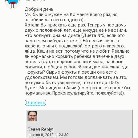
06/04/2013
Добрый день!
Мы были с мужем на Ко Чанге всего раз, но
влюбились в него надолго).
Хотели бы приехать еще раз. Теперь у нас дочь
двух с половиной лет, еще никуда ее не возили.
Что волнует: она на диете (Диета №5, если это
вам о чем-нибудь скажет). Ей нельзя ничего
жареного или с поджаркой, острого и кислого,
яйца. Каши не ест, потому что не любит. Реально
ли нормально кормить ребенка в течение двух
недель (суп, отварные овощи и мясо, вареные
сосиски, в общем европейская диетическая еда
+фрукты? Сырые фрукты и овощи она ест с
удовольствием. Мы готовы доплачивать за это,
но нужно быть уверенным, что эта еда 100%
будет. Медицина в Азии (по страховке) вроде бы
нормальная. Проконсультируйте, пожалуйста)).
[
Ответить
]
Павел
Reply:
апреля 8, 2013 at 23:30