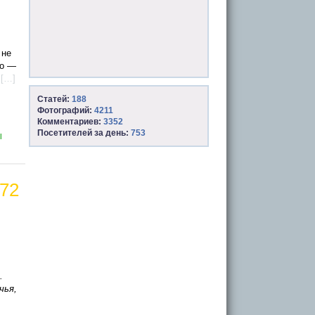
 не
го —
в
[…]
Статей:
188
Фотографий:
4211
Комментариев:
3352
Посетителей за день:
753
Ы
 72
.
чья,