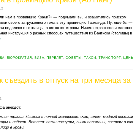
12
 ли нам в провинцию Краби?» — подумали вы, и озаботились поиском
авки своего затруженного тела в эту провинцию Таиланда. Ну, ещё бы —
ая недалеко от столицы, а аж на юг страны. Ничего страшного и сложно
бная инструкция о разных способах путешествия из Бангкока (столицы) 
е
ДА
,
БЮРОКРАТИЯ
,
ВИЗА
,
ПЕРЕЛЕТ
,
СОВЕТЫ
,
ТАКСИ
,
ТРАНСПОРТ
,
ЦЕН
 съездить в отпуск на три месяца за
1
фа анекдот:
жная трасса. Лыжник в полной экипировке: очки, шлем, модный костюм
горы и падает. Встает: палки погнуты, лыжи поломаны, костюм в кло
лицо в крови.