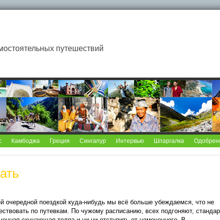
мостоятельных путешествий
с
Камбоджа
Греция
Сингапур
Интервью
Шпаргалка
Одобрен
ать
й очередной поездкой куда-нибудь мы всё больше убеждаемся, что не
ствовать по путевкам. По чужому расписанию, всех подгоняют, станда
ченная скучающая толпа и ни-ни отступить от намеченного. В