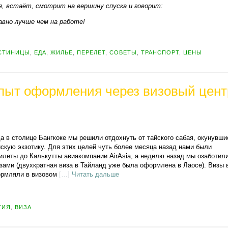
, встаёт, смотрит на вершину спуска и говорит:
авно лучше чем на работе!
СТИНИЦЫ
,
ЕДА
,
ЖИЛЬЕ
,
ПЕРЕЛЕТ
,
СОВЕТЫ
,
ТРАНСПОРТ
,
ЦЕНЫ
пыт оформления через визовый цент
а в столице Бангкоке мы решили отдохнуть от тайского сабая, окунувши
скую экзотику. Для этих целей чуть более месяца назад нами были
илеты до Калькутты авиакомпании AirAsia, а неделю назад мы озаботили
зами (двухкратная виза в Тайланд уже была оформлена в Лаосе). Визы 
рмляли в визовом
[…]
Читать дальше
ТИЯ
,
ВИЗА