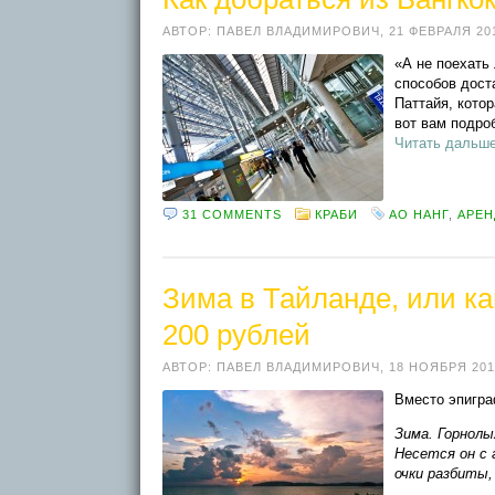
АВТОР:
ПАВЕЛ ВЛАДИМИРОВИЧ
,
21 ФЕВРАЛЯ 20
«А не поехать
способов дост
Паттайя, котор
вот вам подро
Читать дальш
31 COMMENTS
КРАБИ
АО НАНГ
,
АРЕН
Зима в Тайланде, или как
200 рублей
АВТОР:
ПАВЕЛ ВЛАДИМИРОВИЧ
,
18 НОЯБРЯ 201
Вместо эпигра
Зима. Горнолы
Несется он с 
очки разбиты, 