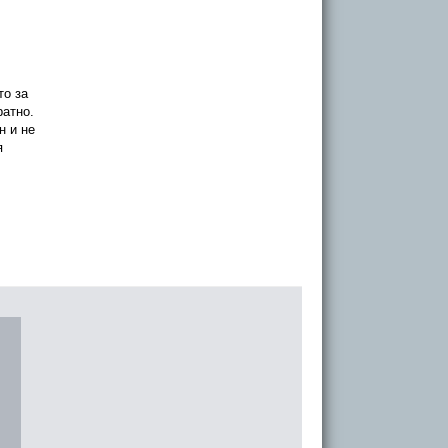
то за
ратно.
н и не
я