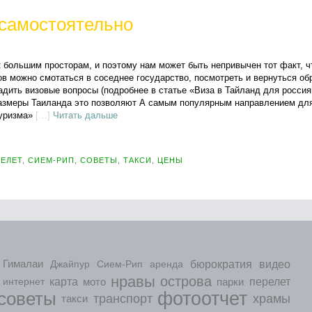
 самостоятельно
 большим просторам, и поэтому нам может быть непривычен тот факт, ч
ов можно смотаться в соседнее государство, посмотреть и вернуться об
адить визовые вопросы (подробнее в статье «Виза в Тайланд для россия
размеры Таиланда это позволяют А самым популярным направлением дл
туризма»
[…]
Читать дальше
ЕЛЕТ
,
СИЕМ-РИП
,
СОВЕТЫ
,
ТАКСИ
,
ЦЕНЫ
видео
Гималаи
Джайпур
Сием-Рип
аренда
бюрократия
нравы
острова
перелет
интернет
карта
мото
парки
советы
фотоотчет
транспорт
храмы
такси