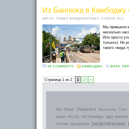
Из Бангкока в Камбоджу
АВТОР:
ПАВЕЛ ВЛАДИМИРОВИЧ
,
8 ИЮЛЯ 2011
Мы привыкли к
несколько час
Или просто ул
только»). Но 
такого «вида 
96 COMMENTS
КАМБОДЖА
ВИЗА
,
ПЕР
Страница 1 из 2
1
2
»
Ао Нанг
Варанаси
Вьентьян
Ганг
виза
гесты
гостиницы
еда
жилье
развлечения
пляжи
праздники