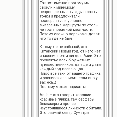
Так вот именно поэтому мы
своили к минимому
непроверенные выезды в разные
точки и предпочитали
проверенные и условно
выверенные маршруты по столь
не гостепреимной местности.
Потому сложно порекомендовать
что то где не был.
К тому же не забывай, это
Китайский Новый год, от него нет
спасения почти нигде в Азии. Это
проклятье всех бюджетных
путешественников, да еще и даты
каждый год плавающая.
Плюс все таки от вашего графика
и расписаия зависит, если оно у
вас есь..)
Поэтому может варианты:
Aceh – это говорят хорошие
красивые пляжи, там серферы
бекпакеры и прочие
неустоявшиеся личности обитали.
Это саамый север Суматры