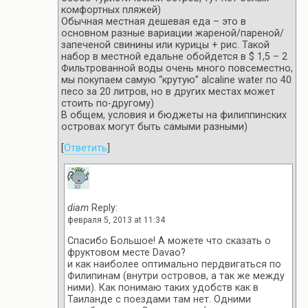
комфортных пляжей)
Обычная местная дешевая еда – это в
основном разные вариации жареной/пареной/
запеченой свинины или курицы + рис. Такой
набор в местной едальне обойдется в $ 1,5 – 2
Фильтрованной воды очень много повсеместно,
мы покупаем самую “крутую” alcaline water по 40
песо за 20 литров, но в других местах может
стоить по-другому)
В общем, условия и бюджеты на филиппинских
островах могут быть самыми разными)
[
Ответить
]
diam
Reply:
февраля 5, 2013 at 11:34
Спасибо Большое! А можете что сказать о
фруктовом месте Davao?
и как наиболее оптимально пердвигаться по
Филипинам (внутри островов, а так же между
ними). Как понимаю таких удобств как в
Таиланде с поездами там нет. Одними