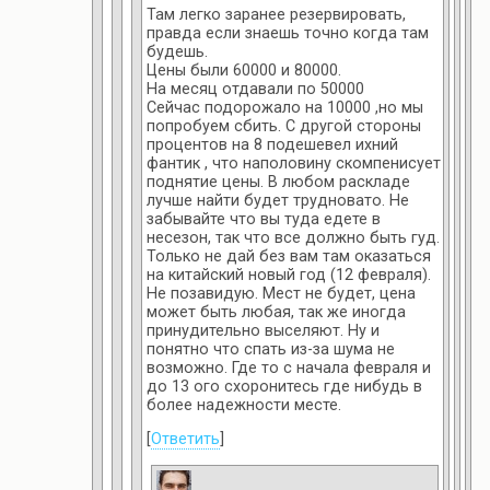
Там легко заранее резервировать,
правда если знаешь точно когда там
будешь.
Цены были 60000 и 80000.
На месяц отдавали по 50000
Сейчас подорожало на 10000 ,но мы
попробуем сбить. С другой стороны
процентов на 8 подешевел ихний
фантик , что наполовину скомпенисует
поднятие цены. В любом раскладе
лучше найти будет трудновато. Не
забывайте что вы туда едете в
несезон, так что все должно быть гуд.
Только не дай без вам там оказаться
на китайский новый год (12 февраля).
Не позавидую. Мест не будет, цена
может быть любая, так же иногда
принудительно выселяют. Ну и
понятно что спать из-за шума не
возможно. Где то с начала февраля и
до 13 ого схоронитесь где нибудь в
более надежности месте.
[
Ответить
]