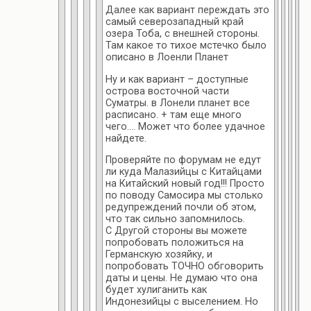
Далее как вариант переждать это
самый северозападный край
озера Тоба, с внешней стороны.
Там какое то тихое мстечко было
описано в Лоенли Планет
Ну и как вариант – доступные
острова восточной части
Суматры. в Лонели планет все
расписано. + там еще много
чего…. Может что более удачное
найдете.
Проверяйте по форумам не едут
ли куда Малазийцы с Китайцами
на Китайский новый год!!! Просто
по поводу Самосира мы столько
редупреждений почли об этом,
что так сильно запомнилось.
С Другой стороны вы можете
попробовать положиться на
Германскую хозяйку, и
попробовать ТОЧНО обговорить
даты и цены. Не думаю что она
будет хулиганить как
Индонезийцы с выселением. Но