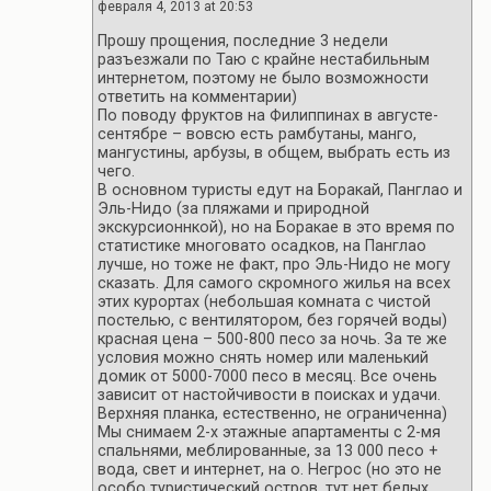
февраля 4, 2013 at 20:53
Прошу прощения, последние 3 недели
разъезжали по Таю с крайне нестабильным
интернетом, поэтому не было возможности
ответить на комментарии)
По поводу фруктов на Филиппинах в августе-
сентябре – вовсю есть рамбутаны, манго,
мангустины, арбузы, в общем, выбрать есть из
чего.
В основном туристы едут на Боракай, Панглао и
Эль-Нидо (за пляжами и природной
экскурсионнкой), но на Боракае в это время по
статистике многовато осадков, на Панглао
лучше, но тоже не факт, про Эль-Нидо не могу
сказать. Для самого скромного жилья на всех
этих курортах (небольшая комната с чистой
постелью, с вентилятором, без горячей воды)
красная цена – 500-800 песо за ночь. За те же
условия можно снять номер или маленький
домик от 5000-7000 песо в месяц. Все очень
зависит от настойчивости в поисках и удачи.
Верхняя планка, естественно, не ограниченна)
Мы снимаем 2-х этажные апартаменты с 2-мя
спальнями, меблированные, за 13 000 песо +
вода, свет и интернет, на о. Негрос (но это не
особо туристический остров, тут нет белых