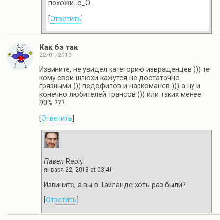
похожи. о_О.
[
Ответить
]
Как бэ так
22/01/2013
Извините, не увидел категорию извращенцев ))) те
кому свои шлюхи кажутся не достаточно
грязными ))) педофилов и наркоманов ))) а ну и
конечно любителей трансов ))) или таких менее
90% ???
[
Ответить
]
Павел
Reply:
января 22, 2013 at 03:41
Извините, а вы в Таиланде хоть раз были?
[
Ответить
]