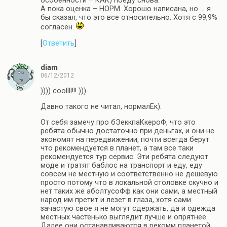
особенности – КАК) поеду снова.
А пока оценка – НОРМ. Хорошо написана, но … я
бы сказал, что это все относительно. Хотя с 99,9%
согласен.
[
Ответить
]
diam
06/12/2012
)))) coollll!!! )))
Давно такого не читал, нормалЕк).
От себя замечу про бЭеккпаКкероФ, что это
ребята обычно достаточно при деньгах, и они не
экономят на передвижении, почти всегда берут
что рекомендуется в планет, а там все таки
рекомендуется тур сервис. Эти ребята следуют
моде и тратят баблос на транспорт и еду, еду
совсем не местную и соответственно не дешевую
просто потому что в локальной столовке скучно и
нет таких же аболтусоФф как они сами, а местный
народ им претит и лезет в глаза, хотя сами
зачастую свое я не могут сдержать, да и одежда
местных частенько выглядит лучше и опрятнее .
Далее они останавливаются в рекомм планетой