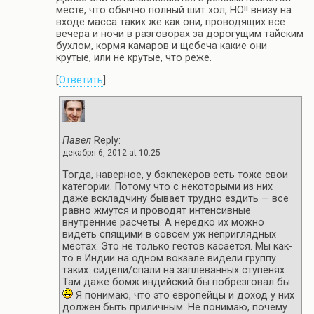
месте, что обычно полный шит хол, НО!! внизу на
входе масса таких же как они, проводящих все
вечера и ночи в разговорах за дорогущим тайским
бухлом, кормя камаров и щебеча какие они
крутые, или не крутые, что реже.
[
Ответить
]
Павел
Reply:
декабря 6, 2012 at 10:25
Тогда, наверное, у бэкпекеров есть тоже свои
категории. Потому что с некоторыми из них
даже вскладчину бывает трудно ездить — все
равно жмутся и проводят интенсивные
внутренние расчеты. А нередко их можно
видеть спящими в совсем уж неприглядных
местах. Это не только гестов касается. Мы как-
то в Индии на одном вокзале видели группу
таких: сидели/спали на заплеванных ступенях.
Там даже бомж индийский бы побрезговал бы
Я понимаю, что это европейцы и доход у них
должен быть приличным. Не понимаю, почему