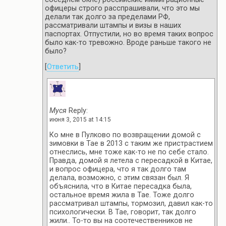
офицеры строго расспрашивали, что это мы
делали так долго за пределами РФ,
рассматривали штампы и визы в наших
паспортах. Отпустили, но во время таких вопрос
было как-то тревожно. Вроде раньше такого не
было?
[
Ответить
]
Муся
Reply:
июня 3, 2015 at 14:15
Ко мне в Пулково по возвращении домой с
зимовки в Тае в 2013 с таким же пристрастием
отнеслись, мне тоже как-то не по себе стало.
Правда, домой я летела с пересадкой в Китае,
и вопрос офицера, что я так долго там
делала, возможно, с этим связан был. Я
объяснила, что в Китае пересадка была,
остальное время жила в Тае. Тоже долго
рассматривал штампы, тормозил, давил как-то
психологически. В Тае, говорит, так долго
жили.. То-то вы на соотечественников не