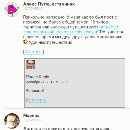
Алекс Путешественник
10/12/2012
Прикольно написано. У меня как-то был пост с
похожей, но более общей темой: 10 типов
туристов или как люди путешествуют
http://ezdili-
znaem.com/kak-turisty-puteshestvuyut/
Получается
в разное время мы друг друга удачно дополнили
Удачных путешествий
[
Ответить
]
Павел
Reply:
декабря 21, 2012 at 07:35
Взаимно!
[
Ответить
]
Марина
13/12/2012
Да, надо выделить в отдельную категорию