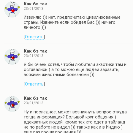
Как бэ так
23/01/2013
Извиняю ))) нет, предпочитаю цивилизованные
страны. Извините если обидел Вас ))) ничего
личного )))
[
Ответить
]
Как бэ так
23/01/2013
Я бы очень хотел, чтобы любители экзотики там и
оставались ) а то можно еще людей заразить,
всякими животными болезнями )))
[
Ответить
]
Как бэ так
23/01/2013
Ну и последнее, может возникнуть вопрос откуда
тогда информация? Большой круг общения )
адекватных людей, кроме тех кто едет в тайланд
не по работе не видел ))) так же как и в Индию )
еще раз прошу прощения )))