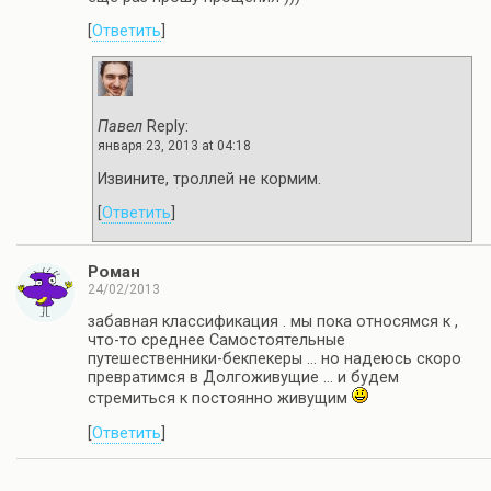
[
Ответить
]
Павел
Reply:
января 23, 2013 at 04:18
Извините, троллей не кормим.
[
Ответить
]
Роман
24/02/2013
забавная классификация . мы пока относямся к ,
что-то среднее Самостоятельные
путешественники-бекпекеры … но надеюсь скоро
превратимся в Долгоживущие … и будем
стремиться к постоянно живущим
[
Ответить
]