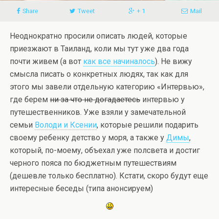
Share
Tweet
+ 1
Mail
Неоднократно просили описать людей, которые
приезжают в Таиланд, коли мы тут уже два года
почти живем (а вот
как все начиналось
). Не вижу
смысла писать о конкретных людях, так как для
этого мы завели отдельную категорию «Интервью»,
где берем
ни за что не догадаетесь
интервью у
путешественников. Уже взяли у замечательной
семьи
Володи и Ксении
, которые решили подарить
своему ребенку детство у моря, а также у
Димы
,
который, по-моему, объехал уже полсвета и достиг
черного пояса по бюджетным путешествиям
(дешевле только бесплатно). Кстати, скоро будут еще
интересные беседы (типа анонсируем)