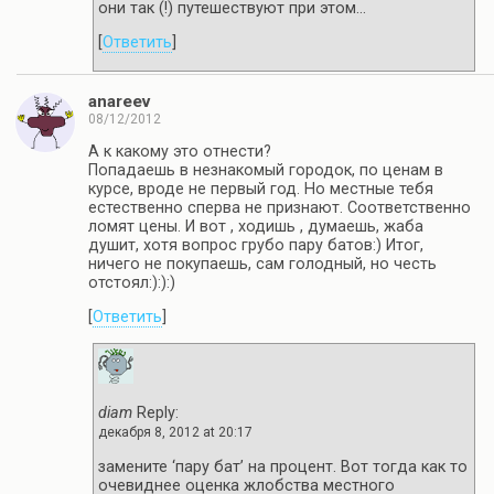
они так (!) путешествуют при этом…
[
Ответить
]
anareev
08/12/2012
А к какому это отнести?
Попадаешь в незнакомый городок, по ценам в
курсе, вроде не первый год. Но местные тебя
естественно сперва не признают. Соответственно
ломят цены. И вот , ходишь , думаешь, жаба
душит, хотя вопрос грубо пару батов:) Итог,
ничего не покупаешь, сам голодный, но честь
отстоял:):):)
[
Ответить
]
diam
Reply:
декабря 8, 2012 at 20:17
замените ‘пару бат’ на процент. Вот тогда как то
очевиднее оценка жлобства местного