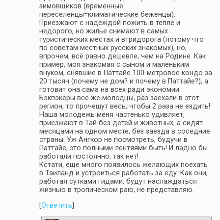
зимовщиков (временные
переселенцы=климатические беженцы).
Приезжают с надеждой пожить в тепле и
недорого, но жилье снимают в самых
туристических местах и втридорога (потому что
по советам местных русских знакомых), но,
впрочем, всё равно дешевле, чем на Родине. Как
пример, моя знакомая с сыном и маленьким
внуком, снявшие в Паттайе 100-метровое кондо за
20 тысяч (почему не дом? и почему в Паттайе?), а
готовит она сама на всех ради экономии.
Бэкпэкеры всё же молодцы, раз заехали в этот
регион, то прочешут весь, чтобы 2 раза не ездить!
Наша молодежь меня частенько удивляет,
приезжают в Тай без детей и животных, а сидят
месяцами на одном месте, без заезда в соседние
страны. Уж Ангкор не посмотреть, будучи в
Паттайе, это полными лентяями быть! И ладно бы
работали постоянно, так нет!
Кстати, еще много появилось желающих поехать
в Таиланд и устроиться работать за еду. Как они,
работая сутками гидами, будут наслаждаться
жизнью в тропическом раю, не представляю.
[
Ответить
]