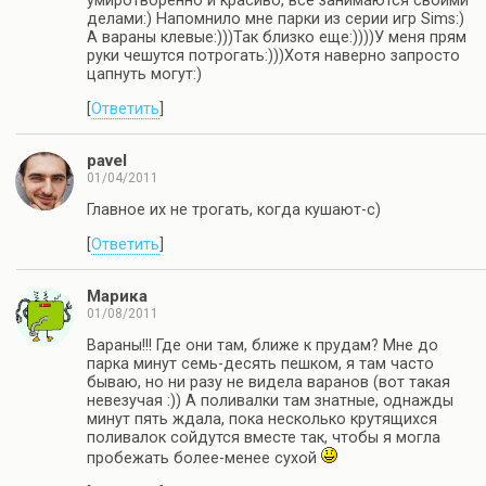
умиротворенно и красиво, все занимаются своими
делами:) Напомнило мне парки из серии игр Sims:)
А вараны клевые:)))Так близко еще:))))У меня прям
руки чешутся потрогать:)))Хотя наверно запросто
цапнуть могут:)
[
Ответить
]
pavel
01/04/2011
Главное их не трогать, когда кушают-с)
[
Ответить
]
Марика
01/08/2011
Вараны!!! Где они там, ближе к прудам? Мне до
парка минут семь-десять пешком, я там часто
бываю, но ни разу не видела варанов (вот такая
невезучая :)) А поливалки там знатные, однажды
минут пять ждала, пока несколько крутящихся
поливалок сойдутся вместе так, чтобы я могла
пробежать более-менее сухой