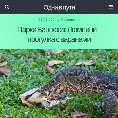
Одни в пути
31/03/2011 ↔ 6 comments
Парки Бангкока: Люмпини –
прогулка с варанами