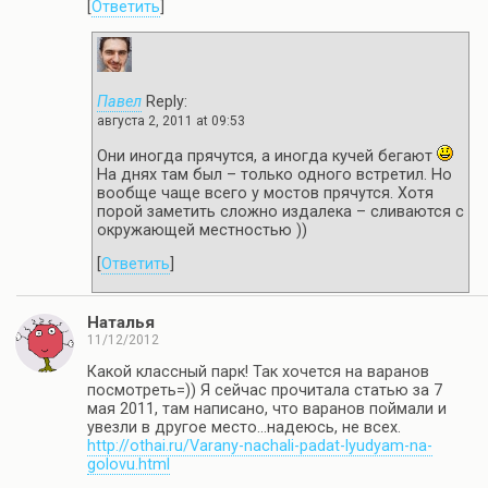
[
Ответить
]
Павел
Reply:
августа 2, 2011 at 09:53
Они иногда прячутся, а иногда кучей бегают
На днях там был – только одного встретил. Но
вообще чаще всего у мостов прячутся. Хотя
порой заметить сложно издалека – сливаются с
окружающей местностью ))
[
Ответить
]
Наталья
11/12/2012
Какой классный парк! Так хочется на варанов
посмотреть=)) Я сейчас прочитала статью за 7
мая 2011, там написано, что варанов поймали и
увезли в другое место…надеюсь, не всех.
http://othai.ru/Varany-nachali-padat-lyudyam-na-
golovu.html