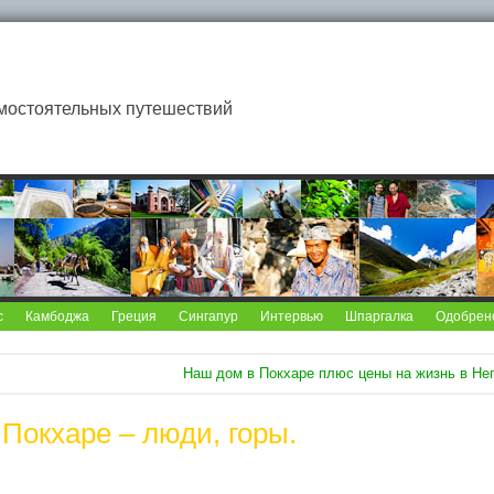
мостоятельных путешествий
с
Камбоджа
Греция
Сингапур
Интервью
Шпаргалка
Одобрен
Наш дом в Покхаре плюс цены на жизнь в Не
 Покхаре – люди, горы.