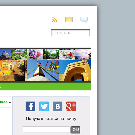
о
пале
»
Получать статьи на почту: