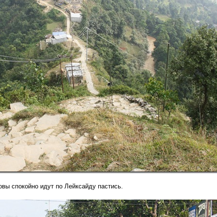
овы спокойно идут по Лейксайду пастись.