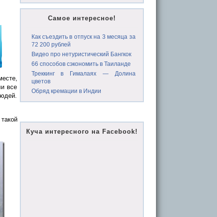
Самое интересное!
Как съездить в отпуск на 3 месяца за
72 200 рублей
Видео про нетуристический Бангкок
66 способов сэкономить в Таиланде
Треккинг в Гималаях — Долина
месте,
цветов
ли все
Обряд кремации в Индии
людей.
 такой
Куча интересного на Facebook!