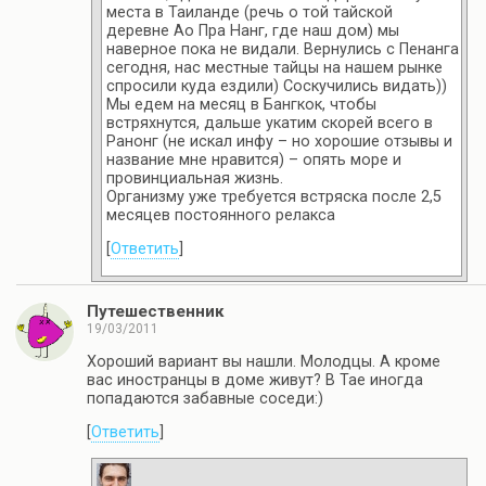
места в Таиланде (речь о той тайской
деревне Ао Пра Нанг, где наш дом) мы
наверное пока не видали. Вернулись с Пенанга
сегодня, нас местные тайцы на нашем рынке
спросили куда ездили) Соскучились видать))
Мы едем на месяц в Бангкок, чтобы
встряхнутся, дальше укатим скорей всего в
Ранонг (не искал инфу – но хорошие отзывы и
название мне нравится) – опять море и
провинциальная жизнь.
Организму уже требуется встряска после 2,5
месяцев постоянного релакса
[
Ответить
]
Путешественник
19/03/2011
Хороший вариант вы нашли. Молодцы. А кроме
вас иностранцы в доме живут? В Тае иногда
попадаются забавные соседи:)
[
Ответить
]