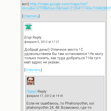
вот)
http://maps.google.com/maps/ms?
hl=ru&ie=UTF8&msa=0&msid=21254111456710482803
[
Ответить
]
Егор
Reply:
февраля 5, 2012 at 17:21
Добрый день!) Отличное место ! С
удовольствием бы там остановился ! Не могу
только понять, как туда добраться ? На гугл
мап адрес не указан..
[
Ответить
]
Павел
Reply:
февраля 17, 2012 at 19:41
Если не ошибаюсь, то Phahonyothin, soi
phahonyothin 24, 48. Возможно, где-то