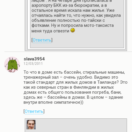
лицом”. Я на четыре дня прописалась в
аэропорту БКК из-за бюрократии, а в
остальное время искала нам жилье. Уже
отчаялась найти то, что нужно, как увидела
объявление полностью по-тайски с
фотками. Ну и попросила мото-таксиста
меня туда отвезти
[
Ответить
]
slava3954
12/03/2011
То что в доме есть бассейн, стиральные машины,
тренажерный зал – очень удобно. Видимо это
такой стандарт для жилых домов в Таиланде? Это
как из северных стран в Финляндии в жилых
домах есть общего пользования погреба, бани,
здесь же – бассейны в домах. В целом – здание
внутри вполне симпатичное))
[
Ответить
]