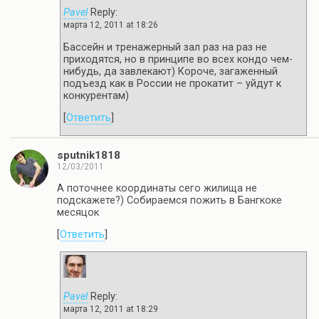
Pavel
Reply:
марта 12, 2011 at 18:26
Бассейн и тренажерный зал раз на раз не
приходятся, но в принципе во всех кондо чем-
нибудь, да завлекают) Короче, загаженный
подъезд как в России не прокатит – уйдут к
конкурентам)
[
Ответить
]
sputnik1818
12/03/2011
А поточнее координаты сего жилища не
подскажете?) Собираемся пожить в Бангкоке
месяцок
[
Ответить
]
Pavel
Reply:
марта 12, 2011 at 18:29