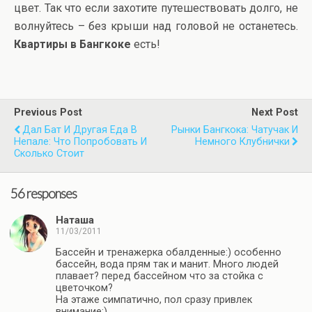
цвет. Так что если захотите путешествовать долго, не
волнуйтесь – без крыши над головой не останетесь.
Квартиры в Бангкоке
есть!
Previous Post
Next Post
Дал Бат И Другая Еда В
Рынки Бангкока: Чатучак И
Непале: Что Попробовать И
Немного Клубнички
Сколько Стоит
56 responses
Наташа
11/03/2011
Бассейн и тренажерка обалденные:) особенно
бассейн, вода прям так и манит. Много людей
плавает? перед бассейном что за стойка с
цветочком?
На этаже симпатично, пол сразу привлек
внимание:)