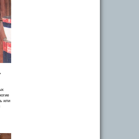
ь
ых
ногие
ь или
я