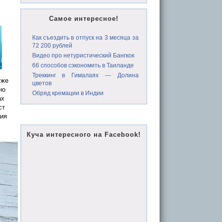
Самое интересное!
Как съездить в отпуск на 3 месяца за
72 200 рублей
Видео про нетуристический Бангкок
66 способов сэкономить в Таиланде
Треккинг в Гималаях — Долина
уже
цветов
но
Обряд кремации в Индии
ах
ст
ния
Куча интересного на Facebook!