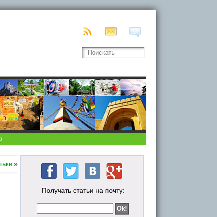
о
таки
»
Получать статьи на почту: