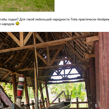
згибы лодки? Для такой небольшой народности Тоба практически безбре
им народом