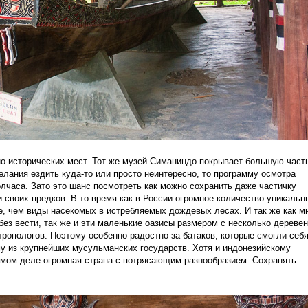
но-исторических мест. Тот же музей Симаниндо покрывает большую част
елания ездить куда-то или просто неинтересно, то программу осмотра
лчаса. Зато это шанс посмотреть как можно сохранить даже частичку
 своих предков. В то время как в России огромное количество уникальн
е, чем виды насекомых в истребляемых дождевых лесах. И так же как м
ез вести, так же и эти маленькие оазисы размером с несколько деревен
ропологов. Поэтому особенно радостно за батаков, которые смогли себ
му из крупнейших мусульманских государств. Хотя и индонезийскому
самом деле огромная страна с потрясающим разнообразием. Сохранять