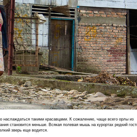
но наслаждаться такими красавцами. К сожалению, чаще всего орлы из
тания становится меньше. Всякая полевая мышь на курортах редкий гост
елкий зверь еще водится.