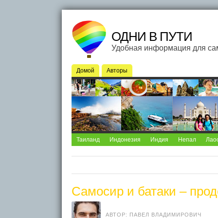
ОДНИ В ПУТИ
Удобная информация для са
Домой
Авторы
Таиланд
Индонезия
Индия
Непал
Лао
Самосир и батаки – про
АВТОР: ПАВЕЛ ВЛАДИМИРОВИЧ