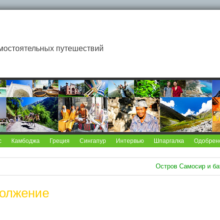
мостоятельных путешествий
с
Камбоджа
Греция
Сингапур
Интервью
Шпаргалка
Одобрен
Остров Самосир и ба
должение