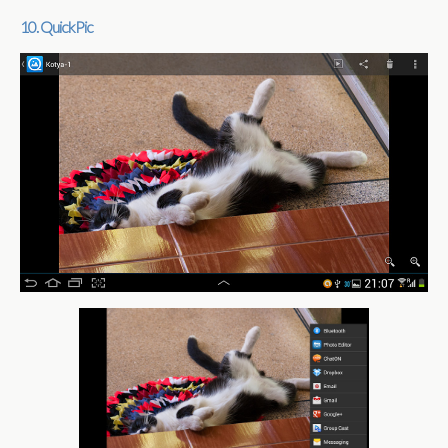
10. QuickPic