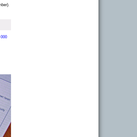
ber).
 000