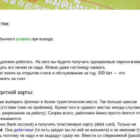
тки:
обычного
штампа
при въезде.
 должен работать. На него вы будете получать одноразовые пароли
и сп
ть его ничем не надо. Можно даже гостиницу назвать.
ат взяли за открытие счета и обслуживание за год. 500 бат — это
жить на счет.
дитной карты:
ше выбирать филиал в более туристическом месте. Так больше шансов
сутствие тоже не проблема). Кроме того в «диких» местах иногда случаю
е. разрешение на работу). Скорее всего, работники банка просто боятся чт
вязываются.
ке (bank account) и получить пластиковую карту (debit card). Только не
rd
. Она
дебетовая
(то есть кредит вы по ней не возьмете) и не именная (т
ь поэтому не надо и ее выдадут сразу же. Вместе со сберкнижкой (passb