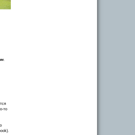
ам
.
тся
о-то
о
ook).