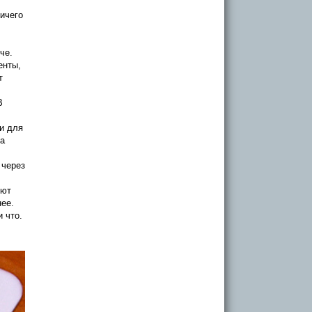
ичего
че.
енты,
т
В
и для
а
 через
уют
ее.
 что.