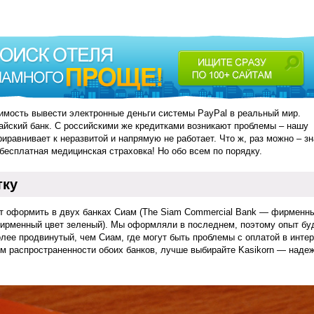
имость вывести электронные деньги системы PayPal в реальный мир.
тайский банк. С российскими же кредитками возникают проблемы – нашу
иравнивает к неразвитой и напрямую не работает. Что ж, раз можно – зн
 бесплатная медицинская страховка! Но обо всем по порядку.
тку
т оформить в двух банках Сиам (The Siam Commercial Bank — фирменн
фирменный цвет зеленый). Мы оформляли в последнем, поэтому опыт бу
лее продвинутый, чем Сиам, где могут быть проблемы с оплатой в интер
том распространенности обоих банков, лучше выбирайте Kasikorn — наде