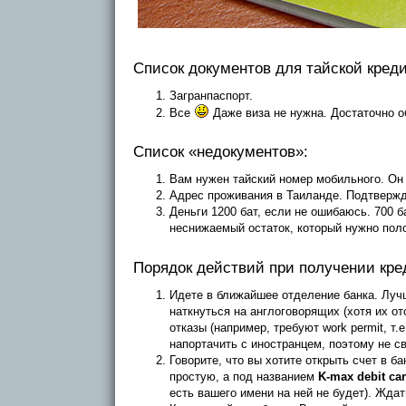
Список документов для тайской креди
Загранпаспорт.
Все
Даже виза не нужна. Достаточно 
Список «недокументов»:
Вам нужен тайский номер мобильного. Он
Адрес проживания в Таиланде. Подтвержда
Деньги 1200 бат, если не ошибаюсь. 700 б
неснижаемый остаток, который нужно поло
Порядок действий при получении кре
Идете в ближайшее отделение банка. Луч
наткнуться на англоговорящих (хотя их от
отказы (например, требуют work permit, т.
напортачить с иностранцем, поэтому не с
Говорите, что вы хотите открыть счет в бан
простую, а под названием
K-max debit ca
есть вашего имени на ней не будет). Ждат