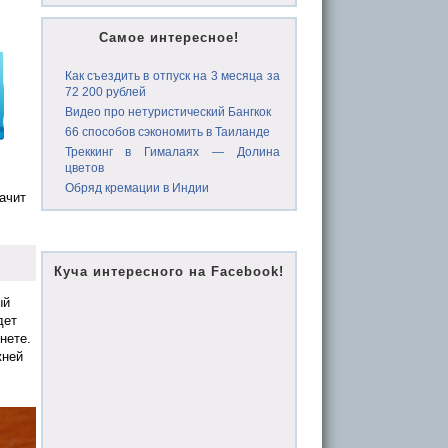
Самое интересное!
Как съездить в отпуск на 3 месяца за
72 200 рублей
Видео про нетуристический Бангкок
66 способов сэкономить в Таиланде
Треккинг в Гималаях — Долина
цветов
Обряд кремации в Индии
ачит
Куча интересного на Facebook!
ый
дет
нете.
жней