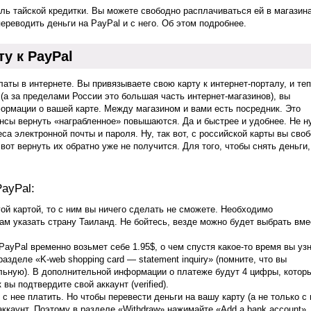
ль тайской кредитки. Вы можете свободно расплачиваться ей в магазина
переводить деньги на PayPal и с него. Об этом подробнее.
у к PayPal
платы в интернете. Вы привязываете свою карту к интернет-порталу, и те
(а за пределами России это большая часть интернет-магазинов), вы
формации о вашей карте. Между магазином и вами есть посредник. Это
нсы вернуть «награбленное» повышаются. Да и быстрее и удобнее. Не н
са электронной почты и пароля. Ну, так вот, с российской карты вы сво
вот вернуть их обратно уже не получится. Для того, чтобы снять деньги,
ayPal:
гой картой, то с ним вы ничего сделать не сможете. Необходимо
Там указать страну Таиланд. Не бойтесь, везде можно будет выбрать вме
PayPal временно возьмет себе 1.95$, о чем спустя какое-то время вы уз
разделе «K-web shopping card — statement inquiry» (помните, что вы
альную). В дополнительной информации о платеже будут 4 цифры, котор
вы подтвердите свой аккаунт (verified).
с нее платить. Но чтобы перевести деньги на вашу карту (а не только с 
ккаунт. Поэтому в разделе «Withdraw» нажимайте «Add a bank account»,