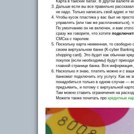
Карта в тайских батах. В другой валюте 
Дальше если вы все правильно рассказали
не надо. Только написать свой адрес и те
Чтобы кусок пластика у вас был не прост
управлять (или там же расплачиваться), 
По умолчанию он не включен, и вам этого 
сразу же говорите, что хотите
подключить
СМСка с паролем.
Поскольку карта неименная, то свободно 
своем виртуальном банке (K-cyber Bankin
shopping card). Это будет как обычная к
покупок (если необходимы) будут приходи
главной странице банка. Вся информация 
Насколько я знаю, платить можно и с ваш
банкомат подключить эту услугу. Как не 
понадобиться только в одном случае — ес
предъявить, и потому с виртуальной карт
Там можно ставить ограничения на расходы
Можете также почитать про
кредитные кар