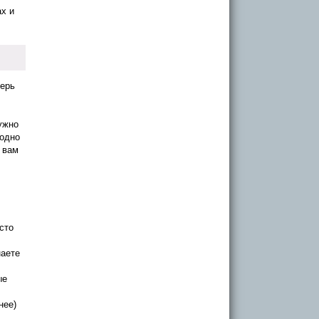
х и
перь
ужно
бодно
 вам
сто
наете
ые
нее)