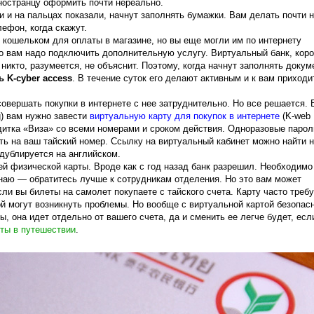
иностранцу оформить почти нереально.
 и на пальцах показали, начнут заполнять бумажки. Вам делать почти н
лефон, когда скажут.
о кошельком для оплаты в магазине, но вы еще могли им по интернету
то вам надо подключить дополнительную услугу. Виртуальный банк, коро
никто, разумеется, не объяснит. Поэтому, когда начнут заполнять докум
 K-cyber access
. В течение суток его делают активным и к вам приходи
совершать покупки в интернете с нее затруднительно. Но все решается. 
g) вам нужно завести
виртуальную карту для покупок в интернете
(K-web
редитка «Виза» со всеми номерами и сроком действия. Одноразовые парол
ть на ваш тайский номер. Ссылку на виртуальный кабинет можно найти н
дублируется на английском.
ей физической карты. Вроде как с год назад банк разрешил. Необходимо
знаю — обратитесь лучше к сотрудникам отделения. Но это вам может
ли вы билеты на самолет покупаете с тайского счета. Карту часто треб
ой могут возникнуть проблемы. Но вообще с виртуальной картой безопасн
, она идет отдельно от вашего счета, да и сменить ее легче будет, если
ты в путешествии
.