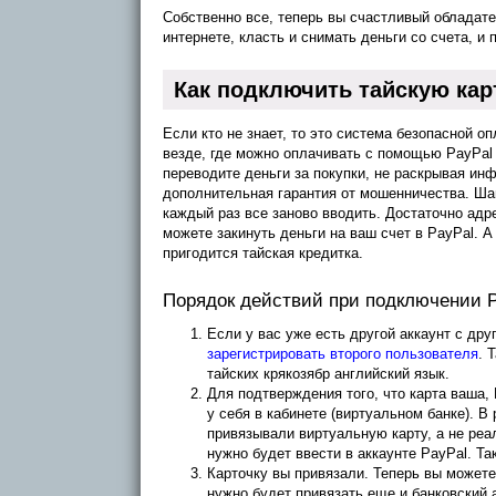
Собственно все, теперь вы счастливый обладате
интернете, класть и снимать деньги со счета, и 
Как подключить тайскую карт
Если кто не знает, то это система безопасной о
везде, где можно оплачивать с помощью PayPal 
переводите деньги за покупки, не раскрывая ин
дополнительная гарантия от мошенничества. Ша
каждый раз все заново вводить. Достаточно адре
можете закинуть деньги на ваш счет в PayPal. А 
пригодится тайская кредитка.
Порядок действий при подключении P
Если у вас уже есть другой аккаунт с дру
зарегистрировать второго пользователя
. 
тайских крякозябр английский язык.
Для подтверждения того, что карта ваша, 
у себя в кабинете (виртуальном банке). В 
привязывали виртуальную карту, а не ре
нужно будет ввести в аккаунте PayPal. Так 
Карточку вы привязали. Теперь вы можете 
нужно будет привязать еще и банковский а